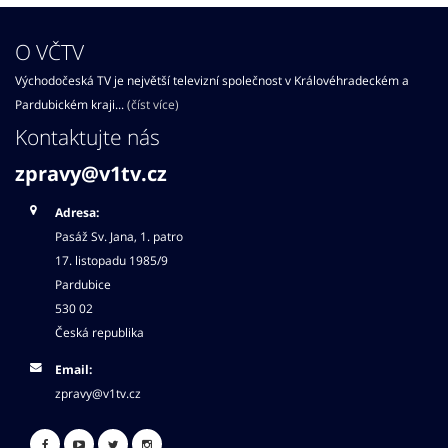
O VČTV
Východočeská TV je největší televizní společnost v Královéhradeckém a
Pardubickém kraji...
(číst více)
Kontaktujte nás
zpravy@v1tv.cz
Adresa:
Pasáž Sv. Jana, 1. patro
17. listopadu 1985/9
Pardubice
530 02
Česká republika
Email:
zpravy@v1tv.cz