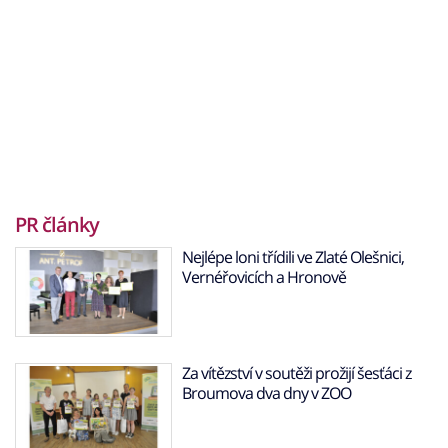
PR články
Nejlépe loni třídili ve Zlaté Olešnici,
Vernéřovicích a Hronově
Za vítězství v soutěži prožijí šesťáci z
Broumova dva dny v ZOO