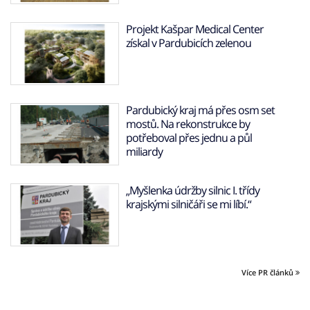
Projekt Kašpar Medical Center
získal v Pardubicích zelenou
Pardubický kraj má přes osm set
mostů. Na rekonstrukce by
potřeboval přes jednu a půl
miliardy
„Myšlenka údržby silnic I. třídy
krajskými silničáři se mi líbí.“
Více PR článků