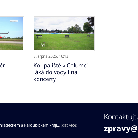
3. srpna 2026,
16:12
ér
Koupaliště v Chlumci
láká do vody i na
koncerty
Kontaktujt
éhradeckém a Pardubickém kraji...
(číst více)
zpravy@