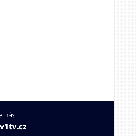
e nás
v1tv.cz