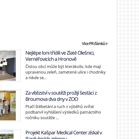
Více PR článků
Nejlépe loni třídili ve Zlaté Olešnici,
Vernéřovicích a Hronově
Čistou obcí může být kterákoliv, kde mají
upravenou zeleň, zametené ulice i chodníky
a nikde se...
Za vítězství v soutěži prožijí šesťáci z
Broumova dva dny v ZOO
Ptačí štěbetání a ruch z výběhů zvířat
podbarvil vyhlášení výsledků patnáctého
ročníku soutěže ...
Projekt Kašpar Medical Center získal v
Pardubicích zelenou