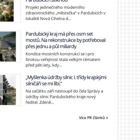
Projekt jedinečného moderního
zdravotnického „městečka“ v Pardubicích v
lokalitě Nová Cihelna d...
Pardubický kraj má přes osm set
mostů. Na rekonstrukce by potřeboval
přes jednu a půl miliardy
Kondice mostních konstrukcí se i pro
širokou veřejnost stala velkým tématem
před pěti lety, kdy...
„Myšlenka údržby silnic I. třídy krajskými
silničáři se mi líbí.“
Na začátku září nastoupil do čela Správy a
údržby silnic Pardubického kraje nový
ředitel. Zdeně...
Více PR článků