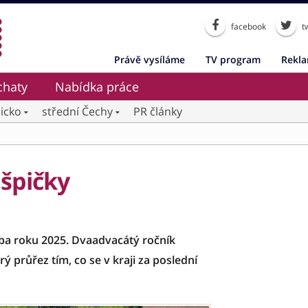
facebook
tw
Právě vysíláme
TV program
Rekl
chaty
Nabídka práce
icko
střední Čechy
PR články
 špičky
vba roku 2025. Dvaadvacátý ročník
rý průřez tím, co se v kraji za poslední