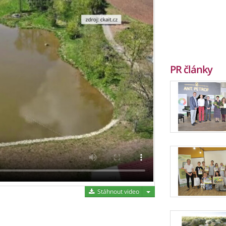
PR články
Stáhnout video
Stáhnout video