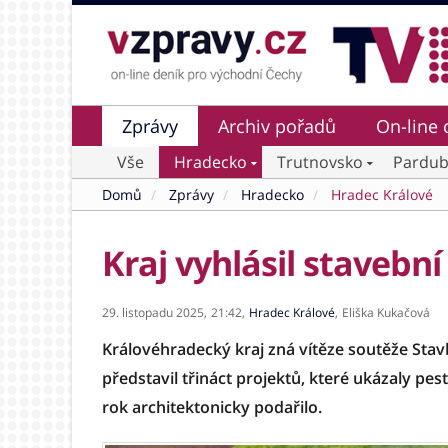
Zprávy
Archiv pořadů
On-line 
Vše
Hradecko
Trutnovsko
Pardub
Domů
Zprávy
Hradecko
Hradec Králové
Kraj vyhlásil stavební
29. listopadu 2025,
21:42,
Hradec Králové
,
Eliška Kukačová
Královéhradecký kraj zná vítěze soutěže Sta
představil třináct projektů, které ukázaly pest
rok architektonicky podařilo.