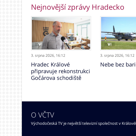
Nejnovější zprávy Hradecko
3. srpna 2026,
16:12
3. srpna 2026,
16:12
Hradec Králové
Nebe bez bari
připravuje rekonstrukci
Gočárova schodiště
O VČTV
Východočeská TV je největší televizní společnost v Králov