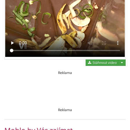
Stáh
Stáhnout video
Reklama
Reklama