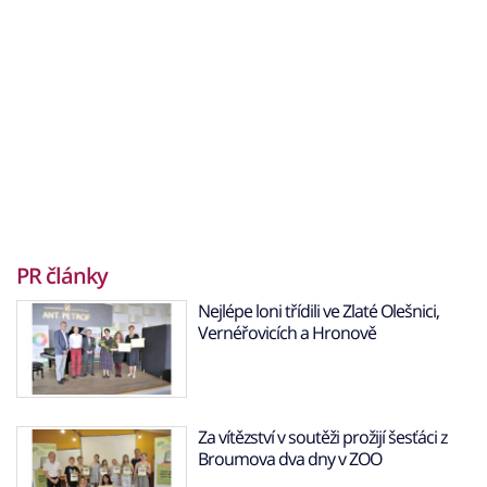
PR články
Nejlépe loni třídili ve Zlaté Olešnici,
Vernéřovicích a Hronově
Za vítězství v soutěži prožijí šesťáci z
Broumova dva dny v ZOO