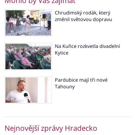
Mohlo by Vás zajímat
Chrudimský rodák, který
změnil světovou dopravu
Na Kuňce rozkvetla divadelní
Kytice
Pardubice mají tři nové
Tahouny
Nejnovější zprávy Hradecko