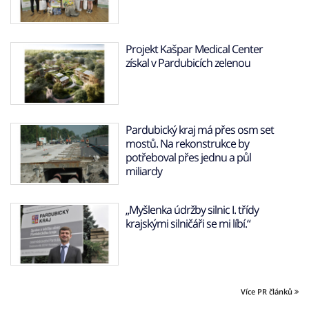
Projekt Kašpar Medical Center
získal v Pardubicích zelenou
Pardubický kraj má přes osm set
mostů. Na rekonstrukce by
potřeboval přes jednu a půl
miliardy
„Myšlenka údržby silnic I. třídy
krajskými silničáři se mi líbí.“
Více PR článků