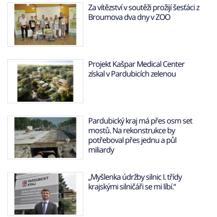
Za vítězství v soutěži prožijí šesťáci z
Broumova dva dny v ZOO
Projekt Kašpar Medical Center
získal v Pardubicích zelenou
Pardubický kraj má přes osm set
mostů. Na rekonstrukce by
potřeboval přes jednu a půl
miliardy
„Myšlenka údržby silnic I. třídy
krajskými silničáři se mi líbí.“