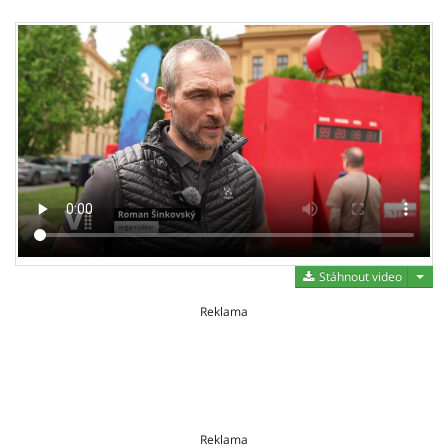
Stáh
Stáhnout video
Reklama
Reklama