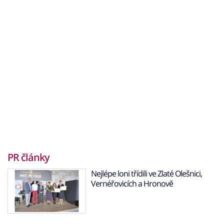
PR články
Nejlépe loni třídili ve Zlaté Olešnici,
Vernéřovicích a Hronově