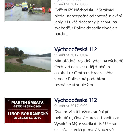
9. května 2017,
0:05
Cvičení IZS Náchodsku. / Strážníci
hledali nebezpečné odhozené injekční
jehly. / Lukáš Nečesaný je znovu na
svobodě. / Policie dopadla zloděje z
pardu...
Východočeská 112
9. května 2017,
0:04
Mimořádně tragický týden na východě
Čech. / Hledá se zloděj drahého
alkoholu. / Centrem Hradce běhal
srnec. / Policie má podobiznu
neznámé utonulé žen...
Východočeská 112
9. května 2017,
0:03
Dva mrtví a tři těžce zranění při
nehodě u Jičína. / Houkající sanita ve
Vysokém Mýtě srazila dítě. / U Hradce
se našla letecká puma. / Nouzové