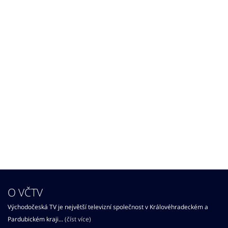
O VČTV
Východočeská TV je největší televizní společnost v Královéhradeckém a
Pardubickém kraji...
(číst více)