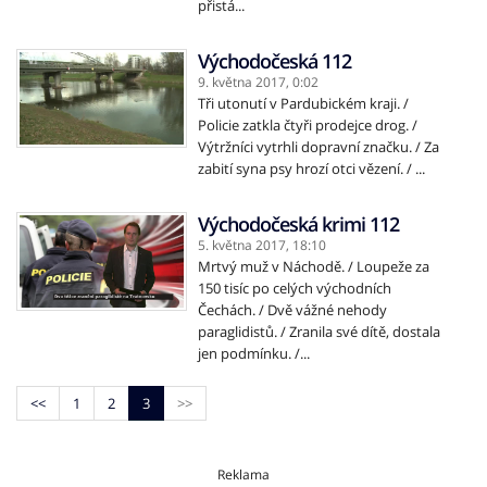
přistá...
Východočeská 112
9. května 2017,
0:02
Tři utonutí v Pardubickém kraji. /
Policie zatkla čtyři prodejce drog. /
Výtržníci vytrhli dopravní značku. / Za
zabití syna psy hrozí otci vězení. / ...
Východočeská krimi 112
5. května 2017,
18:10
Mrtvý muž v Náchodě. / Loupeže za
150 tisíc po celých východních
Čechách. / Dvě vážné nehody
paraglidistů. / Zranila své dítě, dostala
jen podmínku. /...
<<
1
2
3
>>
Reklama