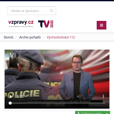
Domů
Archiv pořadů
Východočeská 112
Stáh
Stáhnout video