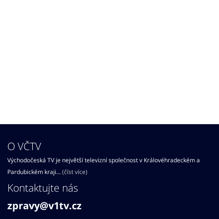
O VČTV
Východočeská TV je největší televizní společnost v Královéhradeckém a
Pardubickém kraji...
(číst více)
Kontaktujte nás
zpravy@v1tv.cz