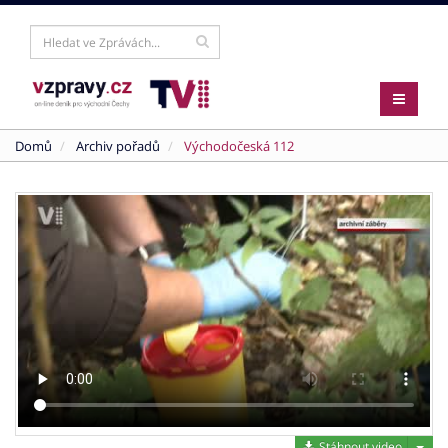
Domů
Archiv pořadů
Východočeská 112
Stáh
Stáhnout video