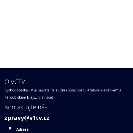
O VČTV
Východočeská TV je největší televizní společnost v Královéhradeckém a
Pardubickém kraji...
(číst více)
Kontaktujte nás
zpravy@v1tv.cz
Adresa: