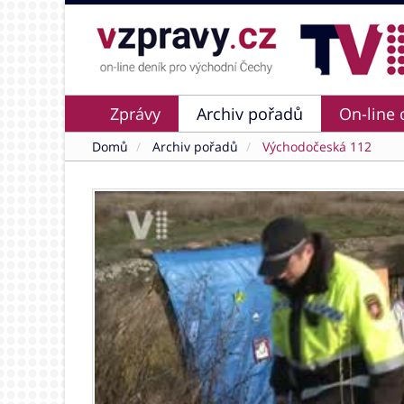
Zprávy
Archiv pořadů
On-line 
Domů
Archiv pořadů
Východočeská 112