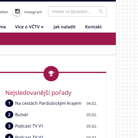
itter
instagram
ama
Více o VČTV
Jak naladit
Kontakt
Nejsledovanější pořady
Na cestách Pardubickým krajem
04.02.
Bulvár
05.02.
Podcast TV V1
05.02.
Podcast TV V1
04.02.