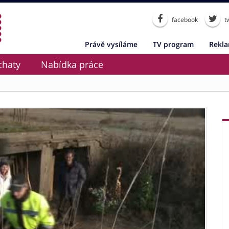
facebook
tw
Právě vysíláme
TV program
Rekl
chaty
Nabídka práce