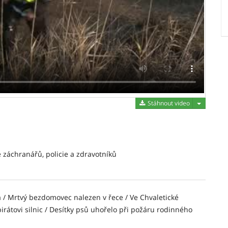
Stáhnout 
Stáhnout video
e záchranářů, policie a zdravotníků
a / Mrtvý bezdomovec nalezen v řece / Ve Chvaletické
pirátovi silnic / Desítky psů uhořelo při požáru rodinného