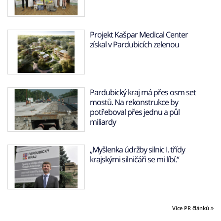
Projekt Kašpar Medical Center
získal v Pardubicích zelenou
Pardubický kraj má přes osm set
mostů. Na rekonstrukce by
potřeboval přes jednu a půl
miliardy
„Myšlenka údržby silnic I. třídy
krajskými silničáři se mi líbí.“
Více PR článků