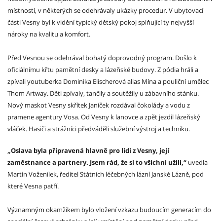
místností, v některých se odehrávaly ukázky procedur. V ubytovací
části Vesny byl k vidění typický dětský pokoj splňující ty nejvyšší
nároky na kvalitu a komfort.
Před Vesnou se odehrával bohatý doprovodný program. Došlo k
oficiálnímu křtu pamětní desky a lázeňské budovy. Z pódia hráli a
zpívali youtuberka Dominika Elischerová alias Mína a pouliční umělec
Thom Artway. Děti zpívaly, tančily a soutěžily u zábavního stánku.
Nový maskot Vesny skřítek Janíček rozdával čokolády a vodu z
pramene agentury Vosa. Od Vesny k lanovce a zpět jezdil lázeňský
vláček. Hasiči a strážníci předváděli služební výstroj a techniku.
„Oslava byla připravená hlavně pro lidi z Vesny, její
zaměstnance a partnery. Jsem rád, že si to všichni užili,“
uvedla
Martin Voženílek, ředitel Státních léčebných lázní Janské Lázně, pod
které Vesna patří.
Významným okamžikem bylo vložení vzkazu budoucím generacím do