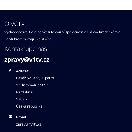
O VČTV
Východočeská TV je největší televizní společnost v Královéhradeckém a
Pardubickém kraji...
(číst více)
Kontaktujte nás
zpravy@v1tv.cz
Adresa:
Pasáž Sv. Jana, 1. patro
17. listopadu 1985/9
Pardubice
530 02
Česká republika
Email:
zpravy@v1tv.cz