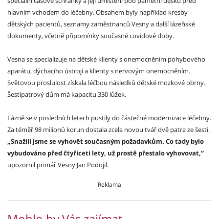
speciální časové schránky a její umístění pod pamětní desku před
hlavním vchodem do léčebny. Obsahem byly například kresby
dětských pacientů, seznamy zaměstnanců Vesny a další lázeňské
dokumenty, včetně připomínky současné covidové doby.
Vesna se specializuje na dětské klienty s onemocněním pohybového
aparátu, dýchacího ústrojí a klienty s nervovým onemocněním.
Světovou proslulost získala léčbou následků dětské mozkové obrny.
Šestipatrový dům má kapacitu 330 lůžek.
Lázně se v posledních letech pustily do částečné modernizace léčebny.
Za téměř 98 milionů korun dostala zcela novou tvář dvě patra ze šesti.
„Snažili jsme se vyhovět současným požadavkům. Co tady bylo
vybudováno před čtyřiceti lety, už prostě přestalo vyhovovat,“
upozornil primář Vesny Jan Podojil.
Reklama
Mohlo by Vás zajímat