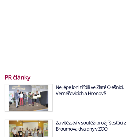
PR články
Nejlépe loni třídili ve Zlaté Olešnici,
Vernéřovicích a Hronově
Za vítězství v soutěži prožijí šesťáci z
Broumova dva dny v ZOO