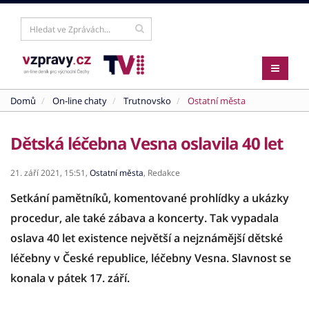
Domů
On-line chaty
Trutnovsko
Ostatní města
Dětská léčebna Vesna oslavila 40 let
21. září 2021,
15:51,
Ostatní města
,
Redakce
Setkání pamětníků, komentované prohlídky a ukázky
procedur, ale také zábava a koncerty. Tak vypadala
oslava 40 let existence největší a nejznámější dětské
léčebny v České republice, léčebny Vesna. Slavnost se
konala v pátek 17. září.