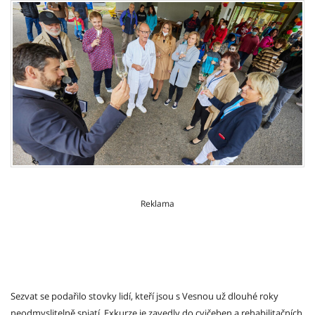
Reklama
Sezvat se podařilo stovky lidí, kteří jsou s Vesnou už dlouhé roky
neodmyslitelně spjatí. Exkurze je zavedly do cvičeben a rehabilitačních