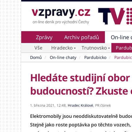
Zprávy
Archiv pořadů
On-line 
Vše
Hradecko
Trutnovsko
Pardub
Domů
On-line chaty
Pardubicko
Pardubi
Hledáte studijní obor
budoucností? Zkuste 
1. března 2021,
12:48,
Hradec Králové
,
PR článek
Elektromobily jsou neoddiskutovatelně budo
Stejně jako roste poptávka po těchto vozech, zv