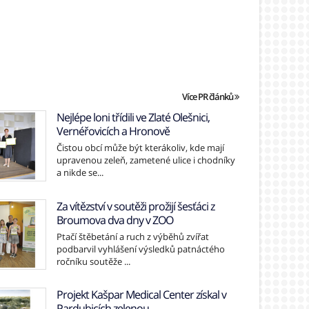
Více PR článků
Nejlépe loni třídili ve Zlaté Olešnici,
Vernéřovicích a Hronově
Čistou obcí může být kterákoliv, kde mají
upravenou zeleň, zametené ulice i chodníky
a nikde se...
Za vítězství v soutěži prožijí šesťáci z
Broumova dva dny v ZOO
Ptačí štěbetání a ruch z výběhů zvířat
podbarvil vyhlášení výsledků patnáctého
ročníku soutěže ...
Projekt Kašpar Medical Center získal v
Pardubicích zelenou