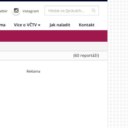
itter
instagram
ama
Více o VČTV
Jak naladit
Kontakt
(60 reportáží)
Reklama