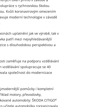
polupráce s rychnovskou školou.
itou. Kvůli koronavirovým omezením
avuje moderní technologie v závodě
.
asinách uplatnění jak ve výrobě, tak v
vka patří mezi nejvyhledávanější
zice s dlouhodobou perspektivou a
sti zaměřuje na podporu vzdělávání
m vzdělávání spolupracuje se 40
ovala společnost do modernizace
jmodernější pomůcky i kompletní
íklad motory, převodovky,
e
rifikované automobily: ŠKODA CITIGO
ro učitele automobilka zorganizovala