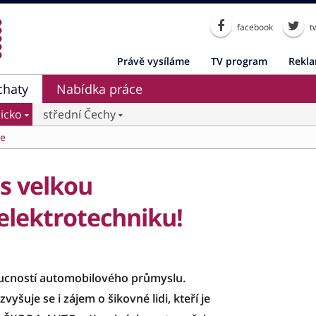
facebook
tw
Právě vysíláme
TV program
Rekl
chaty
Nabídka práce
icko
střední Čechy
ce
 s velkou
elektrotechniku!
ucností automobilového průmyslu.
yšuje se i zájem o šikovné lidi, kteří je