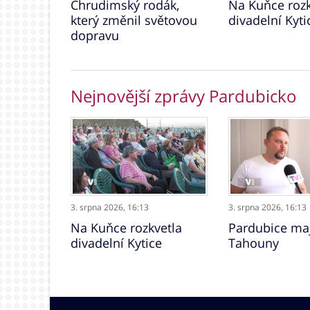
Chrudimský rodák,
Na Kuňce rozk
který změnil světovou
divadelní Kyti
dopravu
Nejnovější zprávy Pardubicko
3. srpna 2026,
16:13
3. srpna 2026,
16:13
Na Kuňce rozkvetla
Pardubice maj
divadelní Kytice
Tahouny