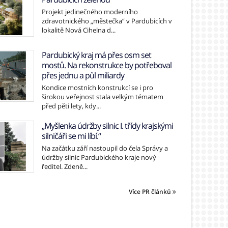
Projekt jedinečného moderního
zdravotnického „městečka“ v Pardubicích v
lokalitě Nová Cihelna d...
Pardubický kraj má přes osm set
mostů. Na rekonstrukce by potřeboval
přes jednu a půl miliardy
Kondice mostních konstrukcí se i pro
širokou veřejnost stala velkým tématem
před pěti lety, kdy...
„Myšlenka údržby silnic I. třídy krajskými
silničáři se mi líbí.“
Na začátku září nastoupil do čela Správy a
údržby silnic Pardubického kraje nový
ředitel. Zdeně...
Více PR článků