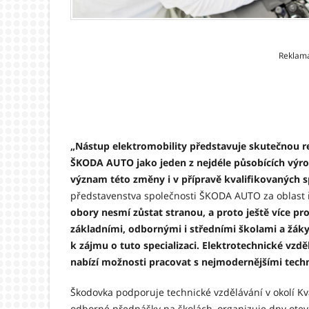
Reklam
„Nástup elektromobility představuje skutečnou 
ŠKODA AUTO jako jeden z nejdéle působících výr
význam této změny i v přípravě kvalifikovaných s
představenstva společnosti ŠKODA AUTO za oblast ř
obory nesmí zůstat stranou, a proto ještě více p
základními, odbornými i středními školami a žák
k zájmu o tuto specializaci. Elektrotechnické vzděl
nabízí možnosti pracovat s nejmodernějšími tech
Škodovka podporuje technické vzdělávání v okolí K
odborné přednášky na školách, organizuje dny otev