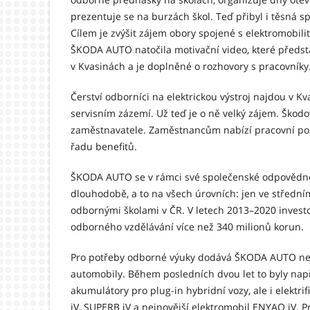
prezentuje se na burzách škol. Teď přibyl i těsná s
Cílem je zvýšit zájem obory spojené s elektromobil
ŠKODA AUTO natočila motivační video, které předst
v Kvasinách a je doplněné o rozhovory s pracovníky
Čerství odborníci na elektrickou výstroj najdou v Kv
servisním zázemí. Už teď je o ně velký zájem. Škodo
zaměstnavatele. Zaměstnancům nabízí pracovní po
řadu benefitů.
ŠKODA AUTO se v rámci své společenské odpovědno
dlouhodobě, a to na všech úrovních: jen ve střední
odbornými školami v ČR. V letech 2013–2020 invest
odborného vzdělávání více než 340 milionů korun.
Pro potřeby odborné výuky dodává ŠKODA AUTO ne
automobily. Během posledních dvou let to byly např
akumulátory pro plug-in hybridní vozy, ale i elekt
iV, SUPERB iV a nejnovější elektromobil ENYAQ iV. P