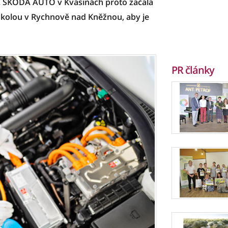
a. ŠKODA AUTO v Kvasinách proto začala
školou v Rychnově nad Kněžnou, aby je
PR články