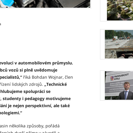
a
revoluci v automobilovém průmyslu.
obců vozů si plně uvědomuje
pecialistů,“
říká Bohdan Wojnar, člen
ízení lidských zdrojů.
„Technické
rohlubujeme spolupráci se
y, studenty i pedagogy motivujeme
ání je nejen perspektivní, ale také
nologiemi.“
vasin několika způsoby, pořádá
řených dveří přímo v závodě a