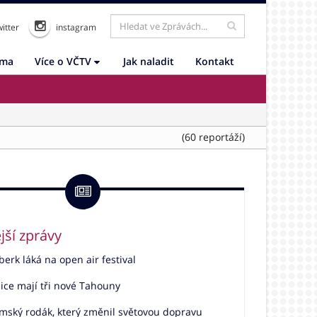
itter
instagram
ama
Více o VČTV
Jak naladit
Kontakt
(60 reportáží)
jší zprávy
rk láká na open air festival
ice mají tři nové Tahouny
mský rodák, který změnil světovou dopravu