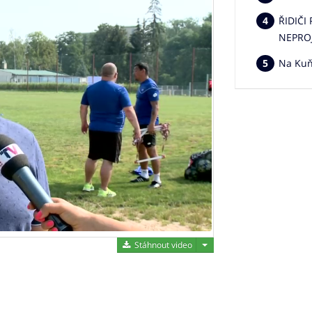
ŘIDIČI
NEPRO
Na Kuňc
Stáhnout video
Stáhnout video