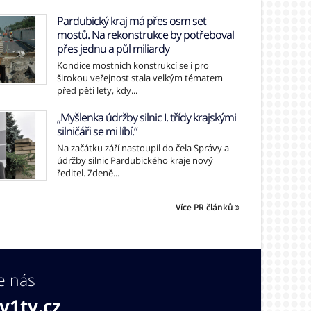
Pardubický kraj má přes osm set
mostů. Na rekonstrukce by potřeboval
přes jednu a půl miliardy
Kondice mostních konstrukcí se i pro
širokou veřejnost stala velkým tématem
před pěti lety, kdy...
„Myšlenka údržby silnic I. třídy krajskými
silničáři se mi líbí.“
Na začátku září nastoupil do čela Správy a
údržby silnic Pardubického kraje nový
ředitel. Zdeně...
Více PR článků
e nás
v1tv.cz