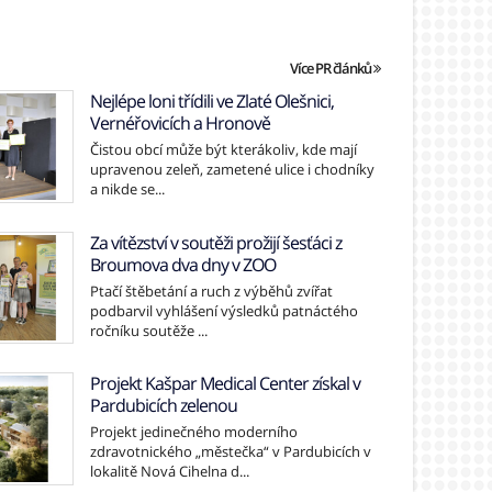
Více PR článků
Nejlépe loni třídili ve Zlaté Olešnici,
Vernéřovicích a Hronově
Čistou obcí může být kterákoliv, kde mají
upravenou zeleň, zametené ulice i chodníky
a nikde se...
Za vítězství v soutěži prožijí šesťáci z
Broumova dva dny v ZOO
Ptačí štěbetání a ruch z výběhů zvířat
podbarvil vyhlášení výsledků patnáctého
ročníku soutěže ...
Projekt Kašpar Medical Center získal v
Pardubicích zelenou
Projekt jedinečného moderního
zdravotnického „městečka“ v Pardubicích v
lokalitě Nová Cihelna d...