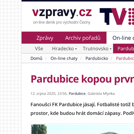
Zprávy
Archiv pořadů
On-line 
Vše
Hradecko
Trutnovsko
Pardub
Domů
On-line chaty
Pardubicko
Pardubi
Pardubice kopou první
12. srpna 2020,
23:56,
Pardubice
,
Gabriela Mlynka
Fanoušci FK Pardubice jásají. Fotbalisté totiž 
prostor, kde budou hrát domácí zápasy. Podív