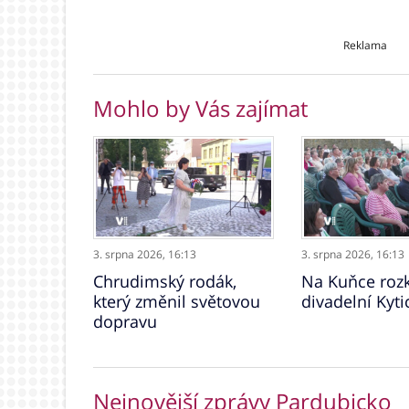
Reklama
Mohlo by Vás zajímat
3. srpna 2026,
16:13
3. srpna 2026,
16:13
Chrudimský rodák,
Na Kuňce rozk
který změnil světovou
divadelní Kyti
dopravu
Nejnovější zprávy Pardubicko