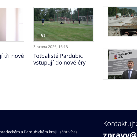
3. srpna 2026,
16:13
í tři nové
Fotbalisté Pardubic
vstupují do nové éry
Kontaktujt
éhradeckém a Pardubickém kraji...
(číst více)
zpravy@