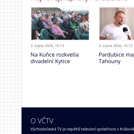
3. srpna 2026,
16:13
3. srpna 2026,
16:13
Na Kuňce rozkvetla
Pardubice maj
divadelní Kytice
Tahouny
O VČTV
Východočeská TV je největší televizní společnost v Králov