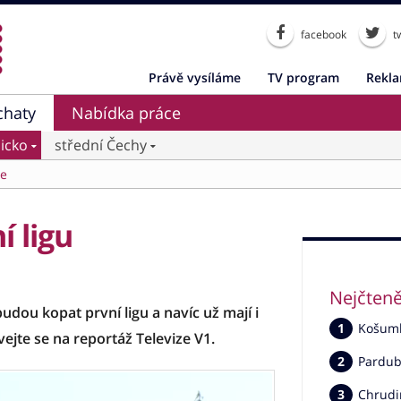
facebook
tw
Právě vysíláme
TV program
Rekl
chaty
Nabídka práce
icko
střední Čechy
ce
 ligu
Nejčteně
budou kopat první ligu a navíc už mají i
Košumbe
ejte se na reportáž Televize V1.
Pardub
Chrudi