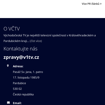
Více PR článků
O VČTV
Východočeská TV je největší televizní společnost v Královéhradeckém a
Pardubickém kraji...
(číst více)
Kontaktujte nás
zpravy@v1tv.cz
Adresa:
Pasáž Sv. Jana, 1. patro
17. listopadu 1985/9
Pardubice
530 02
Česká republika
Email: