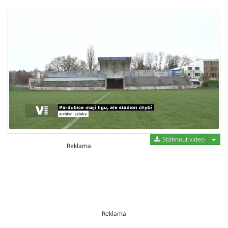
Stáh
Stáhnout video
Reklama
Reklama