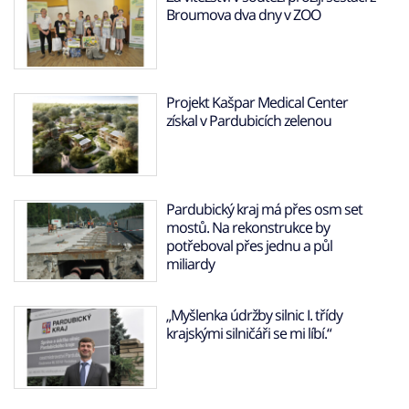
Broumova dva dny v ZOO
Projekt Kašpar Medical Center
získal v Pardubicích zelenou
Pardubický kraj má přes osm set
mostů. Na rekonstrukce by
potřeboval přes jednu a půl
miliardy
„Myšlenka údržby silnic I. třídy
krajskými silničáři se mi líbí.“