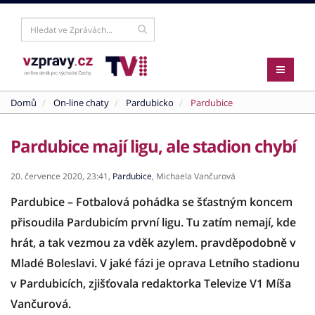
Domů
On-line chaty
Pardubicko
Pardubice
Pardubice mají ligu, ale stadion chybí
20. července 2020,
23:41,
Pardubice
,
Michaela Vančurová
Pardubice – Fotbalová pohádka se šťastným koncem
přisoudila Pardubicím první ligu. Tu zatím nemají, kde
hrát, a tak vezmou za vděk azylem. pravděpodobně v
Mladé Boleslavi. V jaké fázi je oprava Letního stadionu
v Pardubicích, zjišťovala redaktorka Televize V1 Míša
Vančurová.