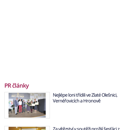
PR články
Nejlépe loni třídili ve Zlaté Olešnici,
Vernéřovicích a Hronově
Za vítězství v soutěži prožijí šesťáci z