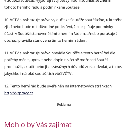
v Soutěži soutěžící vyjadřují svůj bezvýhradní souhlas se zněním
tohoto herního řádu a podmínkami Soutěže.
10. VČTV si vyhrazuje právo vyloučit ze Soutěže soutěžícího, u kterého
zjistí nebo bude mít důvodné podezření, že nesplňuje podmínky
účasti v Soutěži stanovené tímto herním řádem, a/nebo porušuje či
obchází pravidla stanovená tímto herním řádem.
11. VČTV si vyhrazuje právo pravidla Soutěže a tento herní řád dle
potřeby měnit, upravit nebo doplnit, včetně možnosti Soutěž
prodloužit, zkrátit nebo ji ze závažných důvodů zcela odvolat, a to bez
jakýchkoli nároků soutěžících vůči VČTV .
12. Tento herní řád bude uveřejněn na internetových stránkách
http://vzpravy.cz
.
Reklama
Mohlo by Vás zajímat