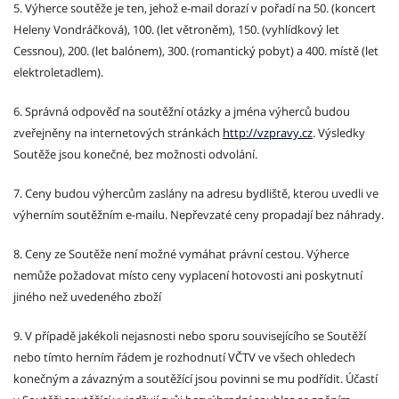
5. Výherce soutěže je ten, jehož e-mail dorazí v pořadí na 50. (koncert
Heleny Vondráčková), 100. (let větroněm), 150. (vyhlídkový let
Cessnou), 200. (let balónem), 300. (romantický pobyt) a 400. místě (let
elektroletadlem).
6. Správná odpověď na soutěžní otázky a jména výherců budou
zveřejněny na internetových stránkách
http://vzpravy.cz
. Výsledky
Soutěže jsou konečné, bez možnosti odvolání.
7. Ceny budou výhercům zaslány na adresu bydliště, kterou uvedli ve
výherním soutěžním e-mailu. Nepřevzaté ceny propadají bez náhrady.
8. Ceny ze Soutěže není možné vymáhat právní cestou. Výherce
nemůže požadovat místo ceny vyplacení hotovosti ani poskytnutí
jiného než uvedeného zboží
9. V případě jakékoli nejasnosti nebo sporu souvisejícího se Soutěží
nebo tímto herním řádem je rozhodnutí VČTV ve všech ohledech
konečným a závazným a soutěžící jsou povinni se mu podřídit. Účastí