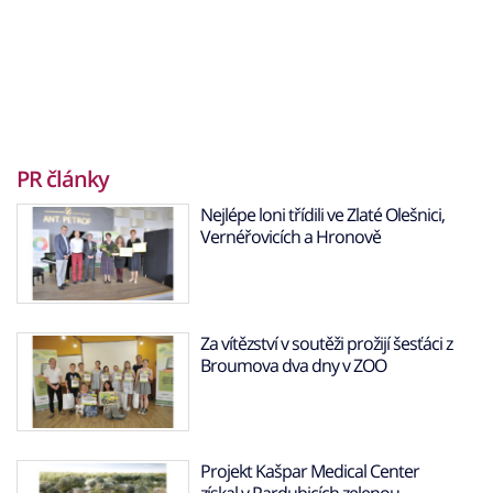
PR články
Nejlépe loni třídili ve Zlaté Olešnici,
Vernéřovicích a Hronově
Za vítězství v soutěži prožijí šesťáci z
Broumova dva dny v ZOO
Projekt Kašpar Medical Center