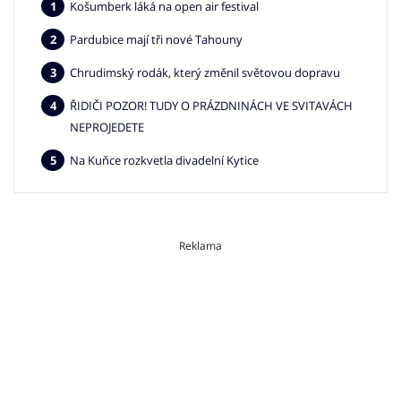
Košumberk láká na open air festival
Pardubice mají tři nové Tahouny
Chrudimský rodák, který změnil světovou dopravu
ŘIDIČI POZOR! TUDY O PRÁZDNINÁCH VE SVITAVÁCH
NEPROJEDETE
Na Kuňce rozkvetla divadelní Kytice
Reklama