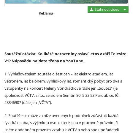
Stáh
Stáhnout video
Reklama
Soutěžní otázka: Kolikáté narozeniny oslaví letos v září Televize
V1? Nápovědu najdete třeba na YouTube.
1. Vyhlašovatelem soutěže o šest cen – let elektroletadlem, let
větroněm, let balónem, vyhlídkový let, romantický pobyt pro dva a
vstupenky na koncert Heleny Vondráčkové (dále jen „Soutěž“) je
společnost VČTV. s.r.o., se sídlem Semtín 80, 5 33 53 Pardubice, IČ:
28846907 (dále jen „VČTV“).
2. Soutěže se může za níže uvedených podmínek zúčastnit každá
fyzická osoba, s výjimkou osob, které jsou v pracovně-právním či
jiném obdobném právním vztahu k VČTV a nebo spolupořadateli