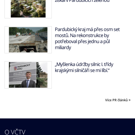
získal v Pardubicích zelenou
Pardubický kraj má přes osm set
mostů. Na rekonstrukce by
potřeboval přes jednu a půl
miliardy
„Myšlenka údržby silnic I. třídy
krajskými silničáři se mi líbí.“
Více PR článků
O VČTV