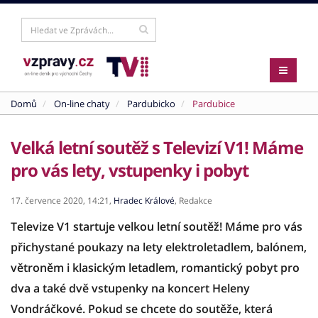
Domů
On-line chaty
Pardubicko
Pardubice
Velká letní soutěž s Televizí V1! Máme
pro vás lety, vstupenky i pobyt
17. července 2020,
14:21,
Hradec Králové
,
Redakce
Televize V1 startuje velkou letní soutěž! Máme pro vás
přichystané poukazy na lety elektroletadlem, balónem,
větroněm i klasickým letadlem, romantický pobyt pro
dva a také dvě vstupenky na koncert Heleny
Vondráčkové. Pokud se chcete do soutěže, která