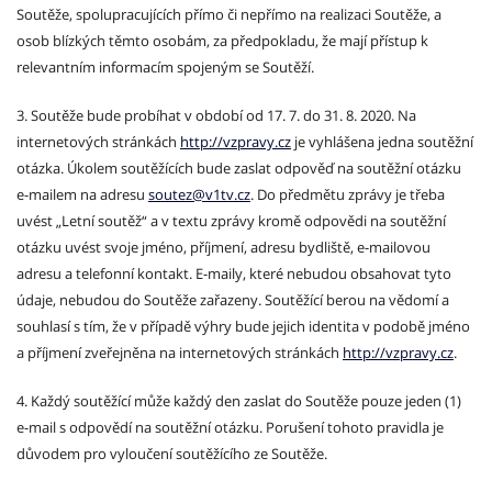
Soutěže, spolupracujících přímo či nepřímo na realizaci Soutěže, a
osob blízkých těmto osobám, za předpokladu, že mají přístup k
relevantním informacím spojeným se Soutěží.
3. Soutěže bude probíhat v období od 17. 7. do 31. 8. 2020. Na
internetových stránkách
http://vzpravy.cz
je vyhlášena jedna soutěžní
otázka. Úkolem soutěžících bude zaslat odpověď na soutěžní otázku
e-mailem na adresu
soutez@v1tv.cz
. Do předmětu zprávy je třeba
uvést „Letní soutěž“ a v textu zprávy kromě odpovědi na soutěžní
otázku uvést svoje jméno, příjmení, adresu bydliště, e-mailovou
adresu a telefonní kontakt. E-maily, které nebudou obsahovat tyto
údaje, nebudou do Soutěže zařazeny. Soutěžící berou na vědomí a
souhlasí s tím, že v případě výhry bude jejich identita v podobě jméno
a příjmení zveřejněna na internetových stránkách
http://vzpravy.cz
.
4. Každý soutěžící může každý den zaslat do Soutěže pouze jeden (1)
e-mail s odpovědí na soutěžní otázku. Porušení tohoto pravidla je
důvodem pro vyloučení soutěžícího ze Soutěže.