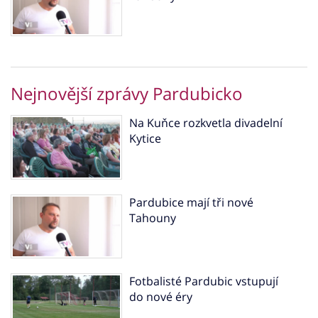
Nejnovější zprávy Pardubicko
Na Kuňce rozkvetla divadelní
Kytice
Pardubice mají tři nové
Tahouny
Fotbalisté Pardubic vstupují
do nové éry