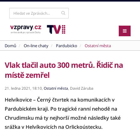
Domů
On-line chaty
Pardubicko
Ostatní města
Vlak tlačil auto 300 metrů. Řidič na
místě zemřel
21. ledna 2021,
18:10,
Ostatní města
,
David Záruba
Helvíkovice – Černý čtvrtek na komunikacích v
Pardubickém kraji. Po tragické ranní nehodě na
Chrudimsku má ty nejhorší možné následky také
srážka v Helvíkovicích na Orlickoústecku.