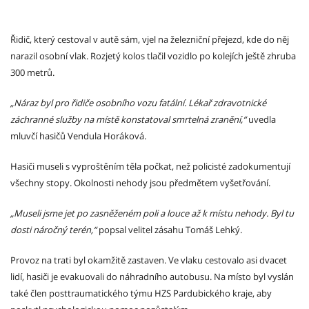
Řidič, který cestoval v autě sám, vjel na železniční přejezd, kde do něj
narazil osobní vlak. Rozjetý kolos tlačil vozidlo po kolejích ještě zhruba
300 metrů.
„Náraz byl pro řidiče osobního vozu fatální. Lékař zdravotnické
záchranné služby na místě konstatoval smrtelná zranění,“
uvedla
mluvčí hasičů Vendula Horáková.
Hasiči museli s vyproštěním těla počkat, než policisté zadokumentují
všechny stopy. Okolnosti nehody jsou předmětem vyšetřování.
„Museli jsme jet po zasněženém poli a louce až k místu nehody. Byl tu
dosti náročný terén,“
popsal velitel zásahu Tomáš Lehký.
Provoz na trati byl okamžitě zastaven. Ve vlaku cestovalo asi dvacet
lidí, hasiči je evakuovali do náhradního autobusu. Na místo byl vyslán
také člen posttraumatického týmu HZS Pardubického kraje, aby