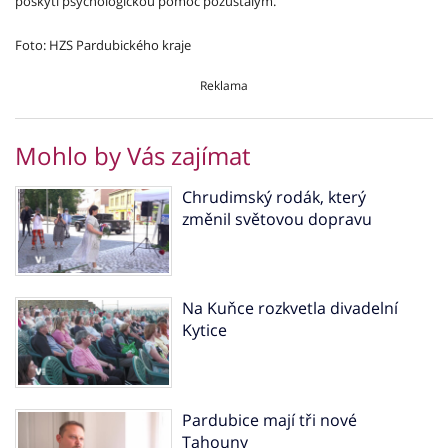
poskytl psychologickou pomoc pozůstalým.
Foto: HZS Pardubického kraje
Reklama
Mohlo by Vás zajímat
Chrudimský rodák, který
změnil světovou dopravu
Na Kuňce rozkvetla divadelní
Kytice
Pardubice mají tři nové
Tahouny