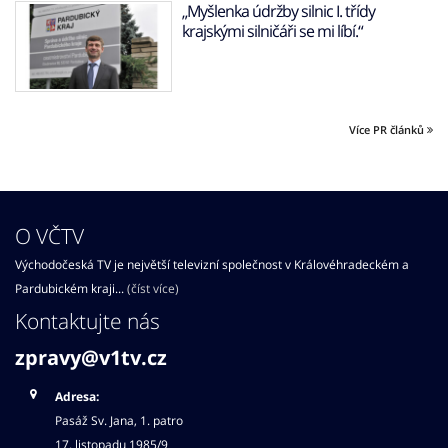
„Myšlenka údržby silnic I. třídy
krajskými silničáři se mi líbí.“
Více PR článků
O VČTV
Východočeská TV je největší televizní společnost v Královéhradeckém a
Pardubickém kraji...
(číst více)
Kontaktujte nás
zpravy@v1tv.cz
Adresa:
Pasáž Sv. Jana, 1. patro
17. listopadu 1985/9