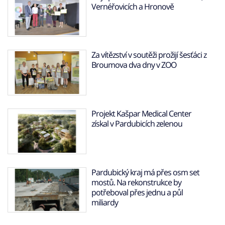
Vernéřovicích a Hronově
Za vítězství v soutěži prožijí šesťáci z
Broumova dva dny v ZOO
Projekt Kašpar Medical Center
získal v Pardubicích zelenou
Pardubický kraj má přes osm set
mostů. Na rekonstrukce by
potřeboval přes jednu a půl
miliardy