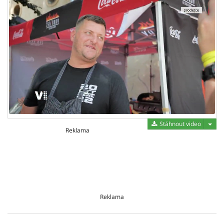
Stáh
Stáhnout video
Reklama
Reklama