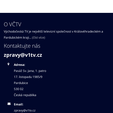
O VČTV
Východočeská TV je největší televizní společnost v Královéhradeckém a
Pardubickém kraji...
(číst více)
Kontaktujte nás
zpravy@v1tv.cz
Adresa:
Pasáž Sv. Jana, 1. patro
17. listopadu 1985/9
Pardubice
530 02
Česká republika
Email:
zpravy@v1tv.cz