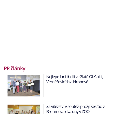
PR články
Nejlépe loni třídili ve Zlaté Olešnici,
Vernéřovicích a Hronově
Za vítězství v soutěži prožijí šesťáci z
Broumova dva dny v ZOO