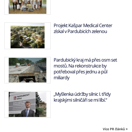
Projekt Kašpar Medical Center
získal v Pardubicích zelenou
Pardubický kraj má přes osm set
mostů. Na rekonstrukce by
potřeboval přes jednu a půl
miliardy
„Myšlenka údržby silnic I. třídy
krajskými silničáři se mi líbí.“
Více PR článků