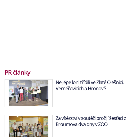
PR články
Nejlépe loni třídili ve Zlaté Olešnici,
Vernéřovicích a Hronově
Za vítězství v soutěži prožijí šesťáci z
Broumova dva dny v ZOO