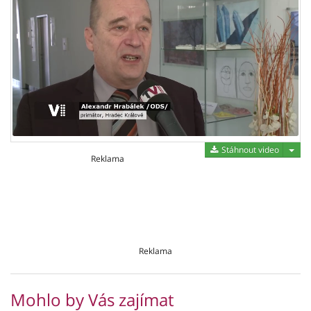
Stáh
Stáhnout video
Reklama
Reklama
Mohlo by Vás zajímat