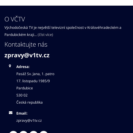
O VČTV
Východočeská TV je největší televizní společnost v Královéhradeckém a
Pardubickém kraji...
(číst více)
Kontaktujte nás
zpravy@v1tv.cz
Adresa:
Pasáž Sv. Jana, 1. patro
17. listopadu 1985/9
Pardubice
530 02
Česká republika
Email:
zpravy@v1tv.cz