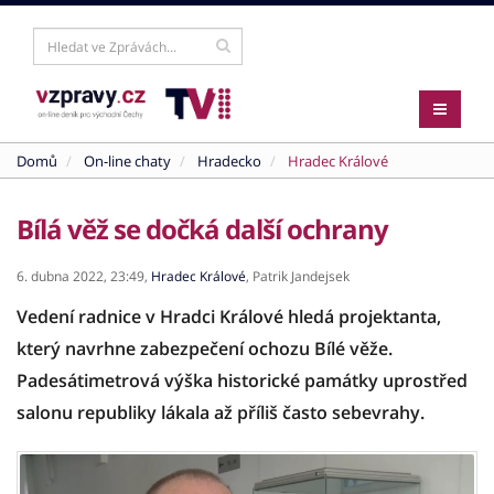
Domů
On-line chaty
Hradecko
Hradec Králové
Bílá věž se dočká další ochrany
6. dubna 2022,
23:49,
Hradec Králové
,
Patrik Jandejsek
Vedení radnice v Hradci Králové hledá projektanta,
který navrhne zabezpečení ochozu Bílé věže.
Padesátimetrová výška historické památky uprostřed
salonu republiky lákala až příliš často sebevrahy.