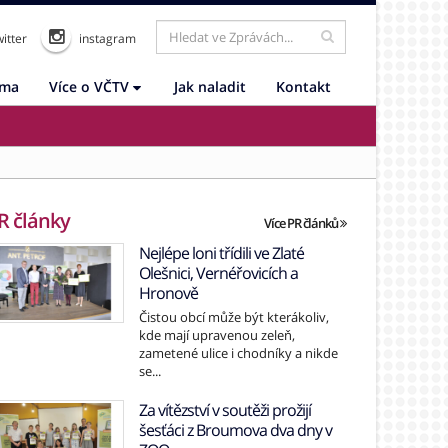
itter
instagram
ama
Více o VČTV
Jak naladit
Kontakt
R články
Více PR článků
Nejlépe loni třídili ve Zlaté
Olešnici, Vernéřovicích a
Hronově
Čistou obcí může být kterákoliv,
kde mají upravenou zeleň,
zametené ulice i chodníky a nikde
se...
Za vítězství v soutěži prožijí
šesťáci z Broumova dva dny v