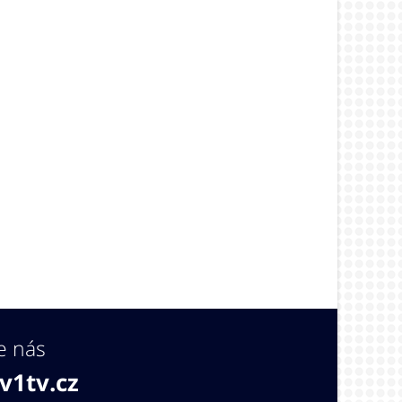
e nás
v1tv.cz