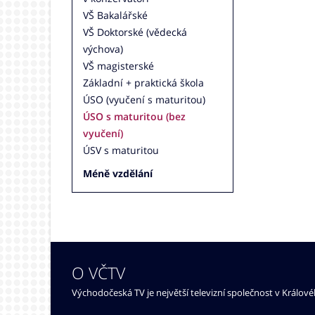
VŠ Bakalářské
VŠ Doktorské (vědecká
výchova)
VŠ magisterské
Základní + praktická škola
ÚSO (vyučení s maturitou)
ÚSO s maturitou (bez
vyučení)
ÚSV s maturitou
Méně vzdělání
O VČTV
Východočeská TV je největší televizní společnost v Králov