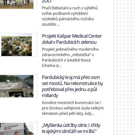
ZOO
Ptačí štěbetání a ruch z výběhů
zvířat podbarvil vyhlášení
výsledků patnáctého ročníku
soutěže ...
Projekt Kašpar Medical Center
získal v Pardubicích zelenou
Projekt jedinečného moderního
zdravotnického „městečka“ v
Pardubicích v lokalitě Nová
Cihelna d...
Pardubický kraj má přes osm
set mostů. Na rekonstrukce by
potřeboval přes jednu a půl
miliardy
Kondice mostních konstrukcí se i
pro širokou veřejnost stala velkým
tématem před pěti lety, kdy...
„Myšlenka údržby silnic I. třídy
krajskými silničáři se mi líbí.“