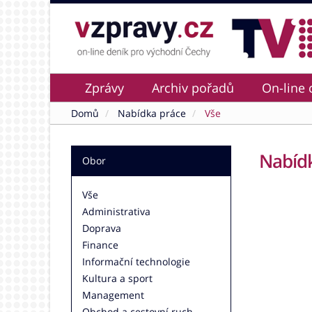
Zprávy
Archiv pořadů
On-line 
Domů
Nabídka práce
Vše
Nabídk
Obor
Vše
Administrativa
Doprava
Finance
Informační technologie
Kultura a sport
Management
Obchod a cestovní ruch