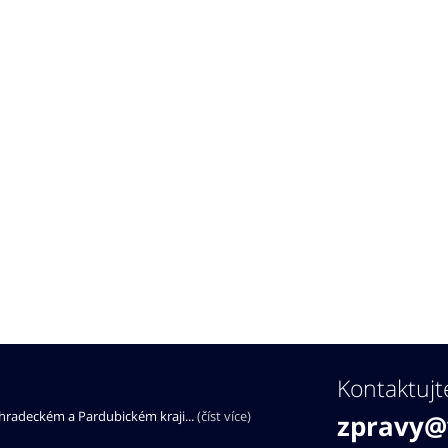
Kontaktujt
éhradeckém a Pardubickém kraji...
(číst více)
zpravy@