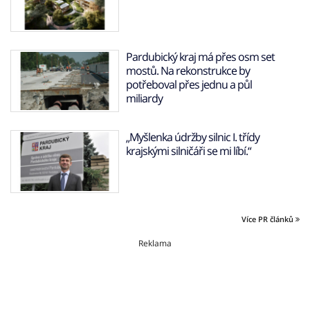
Pardubický kraj má přes osm set
mostů. Na rekonstrukce by
potřeboval přes jednu a půl
miliardy
„Myšlenka údržby silnic I. třídy
krajskými silničáři se mi líbí.“
Více PR článků
Reklama