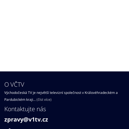
O VČTV
Východočeská TV je největší televizní společnost v Královéhradeckém a
Pardubickém kraji...
(číst více)
Kontaktujte nás
zpravy@v1tv.cz