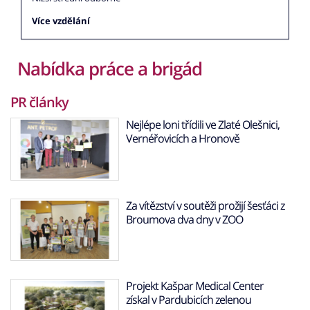
Více vzdělání
Nabídka práce a brigád
PR články
Nejlépe loni třídili ve Zlaté Olešnici,
Vernéřovicích a Hronově
Za vítězství v soutěži prožijí šesťáci z
Broumova dva dny v ZOO
Projekt Kašpar Medical Center
získal v Pardubicích zelenou