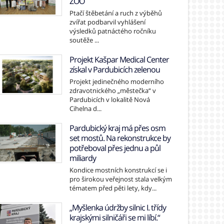
ZOO
Ptačí štěbetání a ruch z výběhů
zvířat podbarvil vyhlášení
výsledků patnáctého ročníku
soutěže ...
Projekt Kašpar Medical Center
získal v Pardubicích zelenou
Projekt jedinečného moderního
zdravotnického „městečka“ v
Pardubicích v lokalitě Nová
Cihelna d...
Pardubický kraj má přes osm
set mostů. Na rekonstrukce by
potřeboval přes jednu a půl
miliardy
Kondice mostních konstrukcí se i
pro širokou veřejnost stala velkým
tématem před pěti lety, kdy...
„Myšlenka údržby silnic I. třídy
krajskými silničáři se mi líbí.“