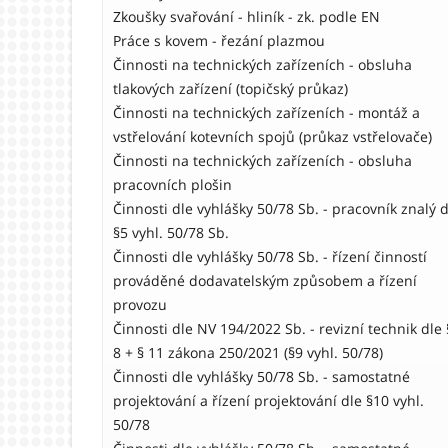
Zkoušky svařování - hliník - zk. podle EN
Práce s kovem - řezání plazmou
Činnosti na technických zařízeních - obsluha
tlakových zařízení (topičský průkaz)
Činnosti na technických zařízeních - montáž a
vstřelování kotevních spojů (průkaz vstřelovače)
Činnosti na technických zařízeních - obsluha
pracovních plošin
Činnosti dle vyhlášky 50/78 Sb. - pracovník znalý d
§5 vyhl. 50/78 Sb.
Činnosti dle vyhlášky 50/78 Sb. - řízení činností
prováděné dodavatelským způsobem a řízení
provozu
Činnosti dle NV 194/2022 Sb. - revizní technik dle 
8 + § 11 zákona 250/2021 (§9 vyhl. 50/78)
Činnosti dle vyhlášky 50/78 Sb. - samostatné
projektování a řízení projektování dle §10 vyhl.
50/78