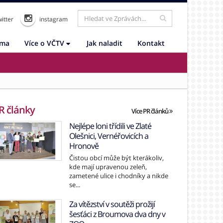
itter
instagram
ama
Více o VČTV
Jak naladit
Kontakt
R články
Více PR článků
Nejlépe loni třídili ve Zlaté
Olešnici, Vernéřovicích a
Hronově
Čistou obcí může být kterákoliv,
kde mají upravenou zeleň,
zametené ulice i chodníky a nikde
se...
Za vítězství v soutěži prožijí
šesťáci z Broumova dva dny v