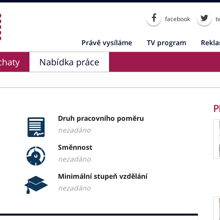
facebook
tw
Právě vysíláme
TV program
Rekl
chaty
Nabídka práce
P
Druh pracovního poměru
nezadáno
Směnnost
nezadáno
Minimální stupeň vzdělání
nezadáno