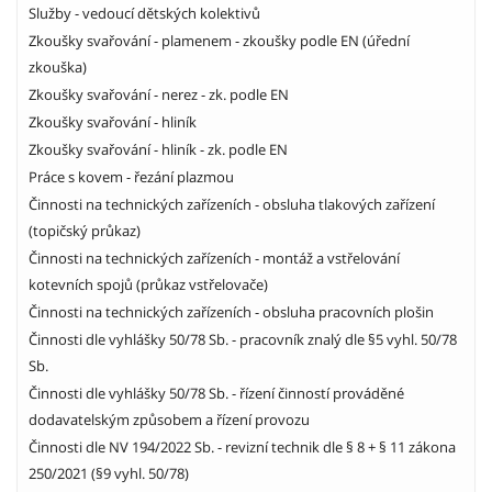
Služby - vedoucí dětských kolektivů
Zkoušky svařování - plamenem - zkoušky podle EN (úřední
zkouška)
Zkoušky svařování - nerez - zk. podle EN
Zkoušky svařování - hliník
Zkoušky svařování - hliník - zk. podle EN
Práce s kovem - řezání plazmou
Činnosti na technických zařízeních - obsluha tlakových zařízení
(topičský průkaz)
Činnosti na technických zařízeních - montáž a vstřelování
kotevních spojů (průkaz vstřelovače)
Činnosti na technických zařízeních - obsluha pracovních plošin
Činnosti dle vyhlášky 50/78 Sb. - pracovník znalý dle §5 vyhl. 50/78
Sb.
Činnosti dle vyhlášky 50/78 Sb. - řízení činností prováděné
dodavatelským způsobem a řízení provozu
Činnosti dle NV 194/2022 Sb. - revizní technik dle § 8 + § 11 zákona
250/2021 (§9 vyhl. 50/78)