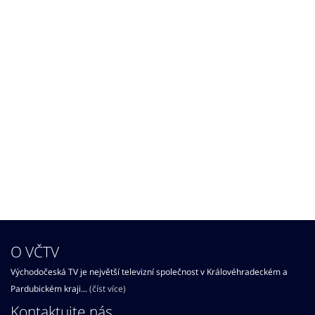
O VČTV
Východočeská TV je největší televizní společnost v Královéhradeckém a
Pardubickém kraji...
(číst více)
Kontaktujte nás