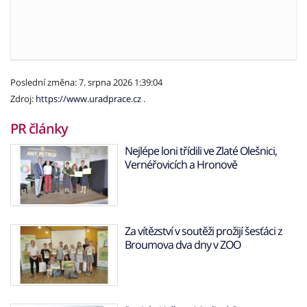
Poslední změna: 7. srpna 2026 1:39:04
Zdroj:
https://www.uradprace.cz
.
PR články
Nejlépe loni třídili ve Zlaté Olešnici,
Vernéřovicích a Hronově
Za vítězství v soutěži prožijí šesťáci z
Broumova dva dny v ZOO