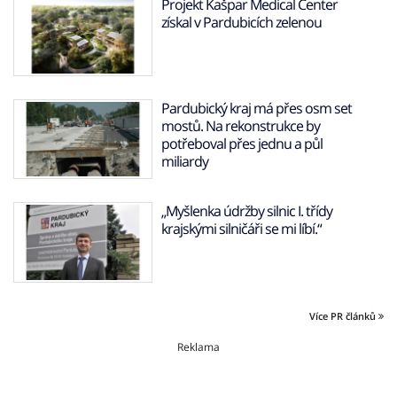
Projekt Kašpar Medical Center
získal v Pardubicích zelenou
Pardubický kraj má přes osm set
mostů. Na rekonstrukce by
potřeboval přes jednu a půl
miliardy
„Myšlenka údržby silnic I. třídy
krajskými silničáři se mi líbí.“
Více PR článků
Reklama