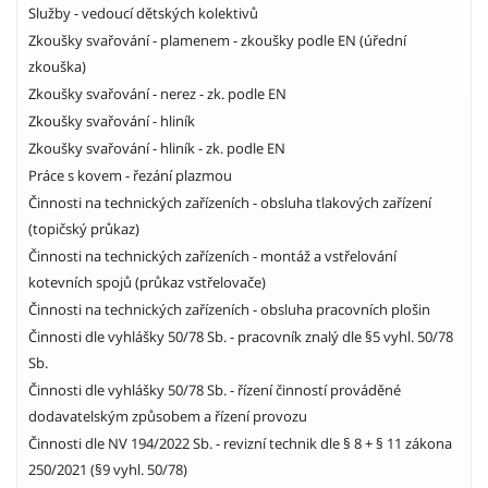
Služby - vedoucí dětských kolektivů
Zkoušky svařování - plamenem - zkoušky podle EN (úřední
zkouška)
Zkoušky svařování - nerez - zk. podle EN
Zkoušky svařování - hliník
Zkoušky svařování - hliník - zk. podle EN
Práce s kovem - řezání plazmou
Činnosti na technických zařízeních - obsluha tlakových zařízení
(topičský průkaz)
Činnosti na technických zařízeních - montáž a vstřelování
kotevních spojů (průkaz vstřelovače)
Činnosti na technických zařízeních - obsluha pracovních plošin
Činnosti dle vyhlášky 50/78 Sb. - pracovník znalý dle §5 vyhl. 50/78
Sb.
Činnosti dle vyhlášky 50/78 Sb. - řízení činností prováděné
dodavatelským způsobem a řízení provozu
Činnosti dle NV 194/2022 Sb. - revizní technik dle § 8 + § 11 zákona
250/2021 (§9 vyhl. 50/78)