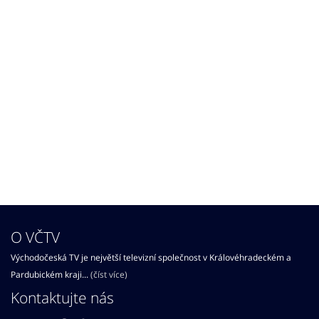
O VČTV
Východočeská TV je největší televizní společnost v Královéhradeckém a
Pardubickém kraji...
(číst více)
Kontaktujte nás