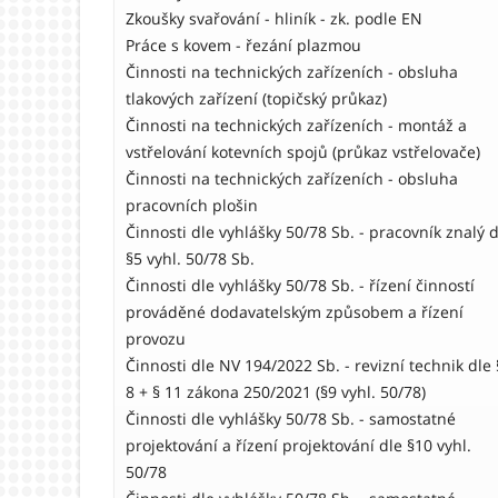
Zkoušky svařování - hliník - zk. podle EN
Práce s kovem - řezání plazmou
Činnosti na technických zařízeních - obsluha
tlakových zařízení (topičský průkaz)
Činnosti na technických zařízeních - montáž a
vstřelování kotevních spojů (průkaz vstřelovače)
Činnosti na technických zařízeních - obsluha
pracovních plošin
Činnosti dle vyhlášky 50/78 Sb. - pracovník znalý d
§5 vyhl. 50/78 Sb.
Činnosti dle vyhlášky 50/78 Sb. - řízení činností
prováděné dodavatelským způsobem a řízení
provozu
Činnosti dle NV 194/2022 Sb. - revizní technik dle 
8 + § 11 zákona 250/2021 (§9 vyhl. 50/78)
Činnosti dle vyhlášky 50/78 Sb. - samostatné
projektování a řízení projektování dle §10 vyhl.
50/78