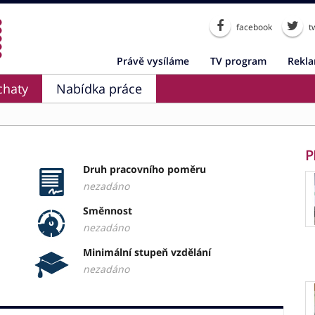
facebook
tw
Právě vysíláme
TV program
Rekl
chaty
Nabídka práce
P
Druh pracovního poměru
nezadáno
Směnnost
nezadáno
Minimální stupeň vzdělání
nezadáno