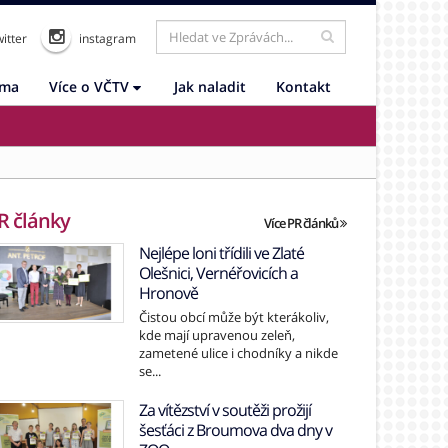
itter
instagram
ama
Více o VČTV
Jak naladit
Kontakt
R články
Více PR článků
Nejlépe loni třídili ve Zlaté
Olešnici, Vernéřovicích a
Hronově
Čistou obcí může být kterákoliv,
kde mají upravenou zeleň,
zametené ulice i chodníky a nikde
se...
Za vítězství v soutěži prožijí
šesťáci z Broumova dva dny v