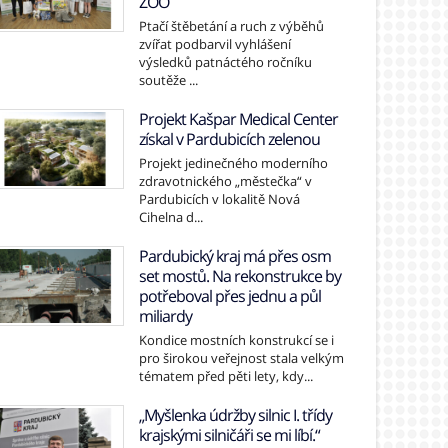
ZOO
Ptačí štěbetání a ruch z výběhů
zvířat podbarvil vyhlášení
výsledků patnáctého ročníku
soutěže ...
Projekt Kašpar Medical Center
získal v Pardubicích zelenou
Projekt jedinečného moderního
zdravotnického „městečka“ v
Pardubicích v lokalitě Nová
Cihelna d...
Pardubický kraj má přes osm
set mostů. Na rekonstrukce by
potřeboval přes jednu a půl
miliardy
Kondice mostních konstrukcí se i
pro širokou veřejnost stala velkým
tématem před pěti lety, kdy...
„Myšlenka údržby silnic I. třídy
krajskými silničáři se mi líbí.“