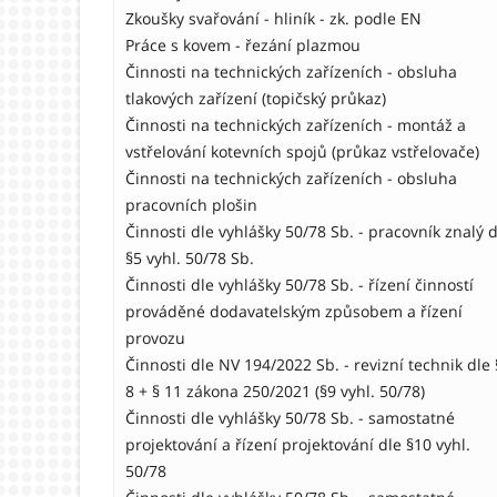
Zkoušky svařování - hliník - zk. podle EN
Práce s kovem - řezání plazmou
Činnosti na technických zařízeních - obsluha
tlakových zařízení (topičský průkaz)
Činnosti na technických zařízeních - montáž a
vstřelování kotevních spojů (průkaz vstřelovače)
Činnosti na technických zařízeních - obsluha
pracovních plošin
Činnosti dle vyhlášky 50/78 Sb. - pracovník znalý d
§5 vyhl. 50/78 Sb.
Činnosti dle vyhlášky 50/78 Sb. - řízení činností
prováděné dodavatelským způsobem a řízení
provozu
Činnosti dle NV 194/2022 Sb. - revizní technik dle 
8 + § 11 zákona 250/2021 (§9 vyhl. 50/78)
Činnosti dle vyhlášky 50/78 Sb. - samostatné
projektování a řízení projektování dle §10 vyhl.
50/78