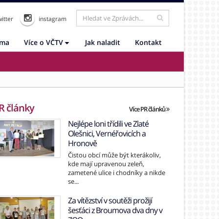
itter
instagram
ama
Více o VČTV
Jak naladit
Kontakt
R články
Více PR článků
Nejlépe loni třídili ve Zlaté
Olešnici, Vernéřovicích a
Hronově
Čistou obcí může být kterákoliv,
kde mají upravenou zeleň,
zametené ulice i chodníky a nikde
se...
Za vítězství v soutěži prožijí
šesťáci z Broumova dva dny v