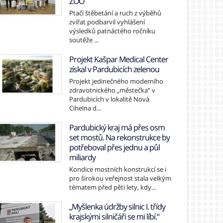
ZOO
Ptačí štěbetání a ruch z výběhů
zvířat podbarvil vyhlášení
výsledků patnáctého ročníku
soutěže ...
Projekt Kašpar Medical Center
získal v Pardubicích zelenou
Projekt jedinečného moderního
zdravotnického „městečka“ v
Pardubicích v lokalitě Nová
Cihelna d...
Pardubický kraj má přes osm
set mostů. Na rekonstrukce by
potřeboval přes jednu a půl
miliardy
Kondice mostních konstrukcí se i
pro širokou veřejnost stala velkým
tématem před pěti lety, kdy...
„Myšlenka údržby silnic I. třídy
krajskými silničáři se mi líbí.“