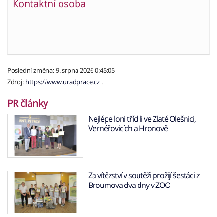
Kontaktní osoba
Poslední změna: 9. srpna 2026 0:45:05
Zdroj:
https://www.uradprace.cz
.
PR články
Nejlépe loni třídili ve Zlaté Olešnici,
Vernéřovicích a Hronově
Za vítězství v soutěži prožijí šesťáci z
Broumova dva dny v ZOO