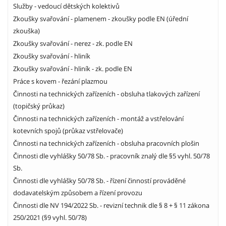
Služby - vedoucí dětských kolektivů
Zkoušky svařování - plamenem - zkoušky podle EN (úřední
zkouška)
Zkoušky svařování - nerez - zk. podle EN
Zkoušky svařování - hliník
Zkoušky svařování - hliník - zk. podle EN
Práce s kovem - řezání plazmou
Činnosti na technických zařízeních - obsluha tlakových zařízení
(topičský průkaz)
Činnosti na technických zařízeních - montáž a vstřelování
kotevních spojů (průkaz vstřelovače)
Činnosti na technických zařízeních - obsluha pracovních plošin
Činnosti dle vyhlášky 50/78 Sb. - pracovník znalý dle §5 vyhl. 50/78
Sb.
Činnosti dle vyhlášky 50/78 Sb. - řízení činností prováděné
dodavatelským způsobem a řízení provozu
Činnosti dle NV 194/2022 Sb. - revizní technik dle § 8 + § 11 zákona
250/2021 (§9 vyhl. 50/78)