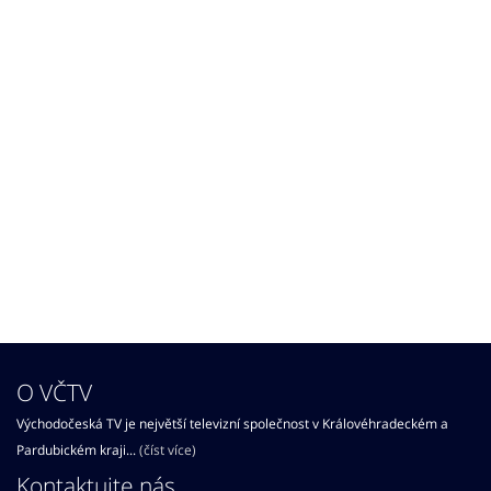
O VČTV
Východočeská TV je největší televizní společnost v Královéhradeckém a
Pardubickém kraji...
(číst více)
Kontaktujte nás