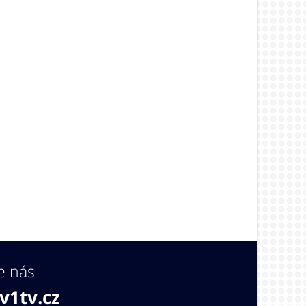
e nás
v1tv.cz