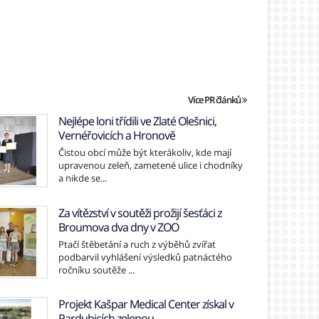
Více PR článků
Nejlépe loni třídili ve Zlaté Olešnici,
Vernéřovicích a Hronově
Čistou obcí může být kterákoliv, kde mají
upravenou zeleň, zametené ulice i chodníky
a nikde se...
Za vítězství v soutěži prožijí šesťáci z
Broumova dva dny v ZOO
Ptačí štěbetání a ruch z výběhů zvířat
podbarvil vyhlášení výsledků patnáctého
ročníku soutěže ...
Projekt Kašpar Medical Center získal v
Pardubicích zelenou