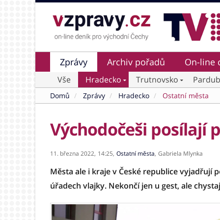
Zprávy
Archiv pořadů
On-line 
Vše
Hradecko
Trutnovsko
Pardub
Domů
Zprávy
Hradecko
Ostatní města
Východočeši posílají
11. března 2022,
14:25,
Ostatní města
,
Gabriela Mlynka
Města ale i kraje v České republice vyjadřují
úřadech vlajky. Nekončí jen u gest, ale chysta