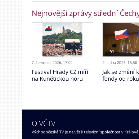
Nejnovější zprávy střední Čech
7. července 2026,
17:02
9. ledna 2026,
15:50
Festival Hrady CZ míří
Jak se změní 
na Kunětickou horu
fondy od roku
O VČTV
Východočeská TV je největší televizní společnost v Králov