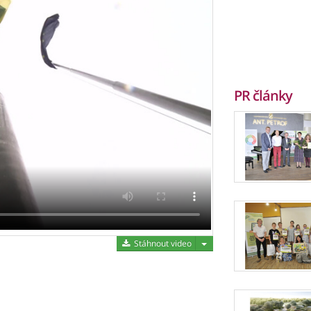
PR články
Stáhnout video
Stáhnout video