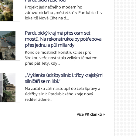
Projekt jedinečného moderního
zdravotnického „městečka“ v Pardubicích v
lokalitě Nová Cihelna d...
Pardubický kraj má přes osm set
mostů. Na rekonstrukce by potřeboval
přes jednu a půl miliardy
Kondice mostních konstrukcí se i pro
širokou veřejnost stala velkým tématem
před pěti lety, kdy...
„Myšlenka údržby silnic I. třídy krajskými
silničáři se mi líbí.“
Na začátku září nastoupil do čela Správy a
údržby silnic Pardubického kraje nový
ředitel. Zdeně...
Více PR článků