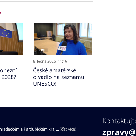
y
8. ledna 2026,
11:16
kohezní
České amatérské
 2028?
divadlo na seznamu
UNESCO!
Kontaktujt
éhradeckém a Pardubickém kraji...
(číst více)
zpravy@