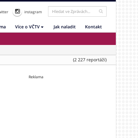
itter
instagram
ama
Více o VČTV
Jak naladit
Kontakt
(2 227 reportáží)
Reklama