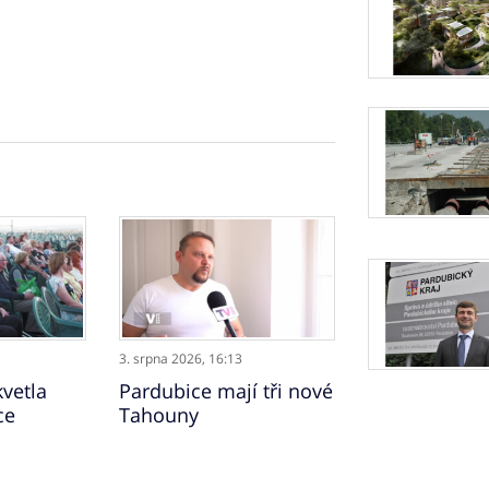
3. srpna 2026,
16:13
vetla
Pardubice mají tři nové
ce
Tahouny