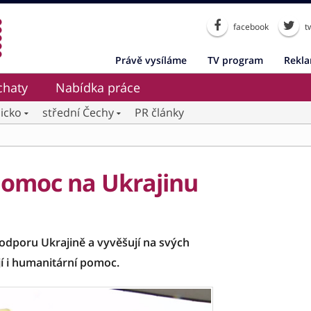
facebook
tw
Právě vysíláme
TV program
Rekl
chaty
Nabídka práce
icko
střední Čechy
PR články
 pomoc na Ukrajinu
 podporu Ukrajině a vyvěšují na svých
jí i humanitární pomoc.