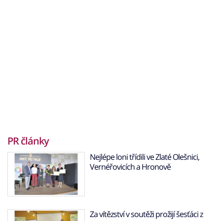
PR články
Nejlépe loni třídili ve Zlaté Olešnici,
Vernéřovicích a Hronově
Za vítězství v soutěži prožijí šesťáci z