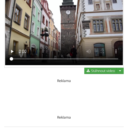
Stáh
Stáhnout video
Reklama
Reklama