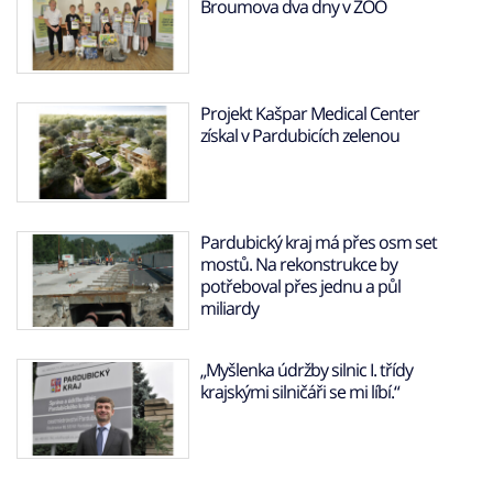
Broumova dva dny v ZOO
Projekt Kašpar Medical Center
získal v Pardubicích zelenou
Pardubický kraj má přes osm set
mostů. Na rekonstrukce by
potřeboval přes jednu a půl
miliardy
„Myšlenka údržby silnic I. třídy
krajskými silničáři se mi líbí.“