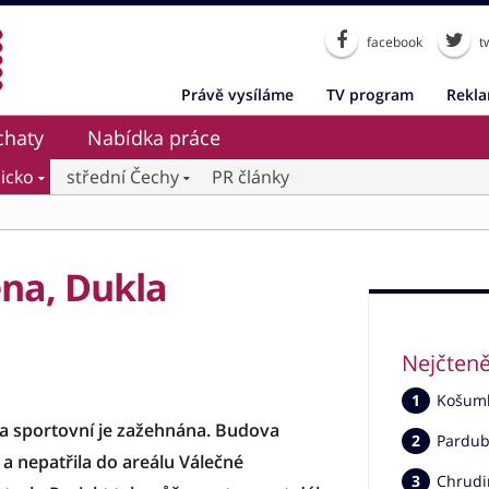
facebook
tw
Právě vysíláme
TV program
Rekl
chaty
Nabídka práce
icko
střední Čechy
PR články
na, Dukla
Nejčteně
Košumbe
a sportovní je zažehnána. Budova
Pardub
a nepatřila do areálu Válečné
Chrudi