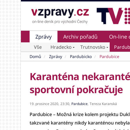
Zprávy
Archiv pořadů
On-line 
Vše
Hradecko
Trutnovsko
Pardub
Domů
Zprávy
Pardubicko
Pardubice
Karanténa nekaranté
sportovní pokračuje
19. prosince 2020,
23:30,
Pardubice
,
Tereza Karanská
Pardubice – Možná krize kolem projektu Dukl
takzvané karantény nikdy karanténou nebyla 