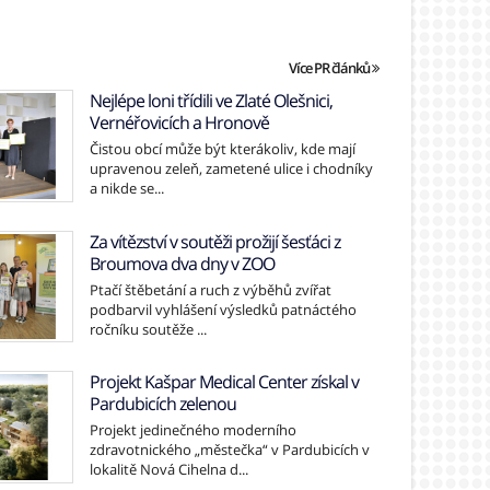
Více PR článků
Nejlépe loni třídili ve Zlaté Olešnici,
Vernéřovicích a Hronově
Čistou obcí může být kterákoliv, kde mají
upravenou zeleň, zametené ulice i chodníky
a nikde se...
Za vítězství v soutěži prožijí šesťáci z
Broumova dva dny v ZOO
Ptačí štěbetání a ruch z výběhů zvířat
podbarvil vyhlášení výsledků patnáctého
ročníku soutěže ...
Projekt Kašpar Medical Center získal v
Pardubicích zelenou
Projekt jedinečného moderního
zdravotnického „městečka“ v Pardubicích v
lokalitě Nová Cihelna d...