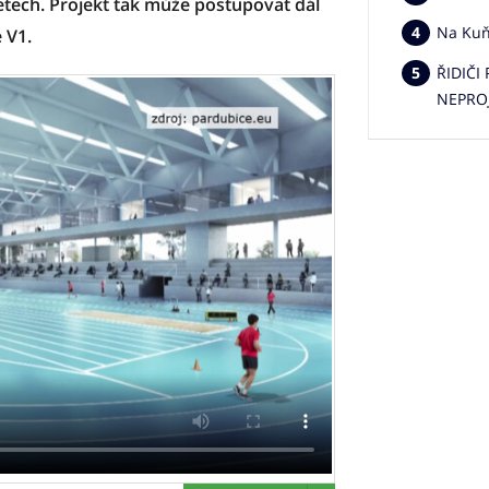
etech. Projekt tak může postupovat dál
Na Kuňc
 V1.
ŘIDIČI
NEPRO