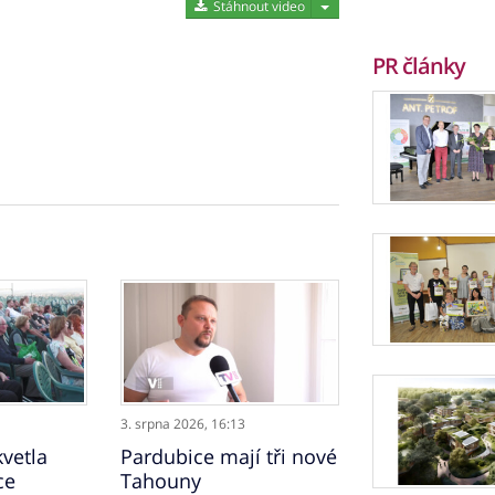
Stáhnout video
Stáhnout video
PR články
3. srpna 2026,
16:13
vetla
Pardubice mají tři nové
ce
Tahouny