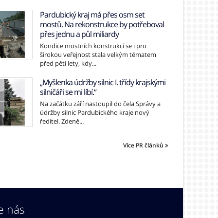
Pardubický kraj má přes osm set
mostů. Na rekonstrukce by potřeboval
přes jednu a půl miliardy
Kondice mostních konstrukcí se i pro
širokou veřejnost stala velkým tématem
před pěti lety, kdy...
„Myšlenka údržby silnic I. třídy krajskými
silničáři se mi líbí.“
Na začátku září nastoupil do čela Správy a
údržby silnic Pardubického kraje nový
ředitel. Zdeně...
Více PR článků
e nás