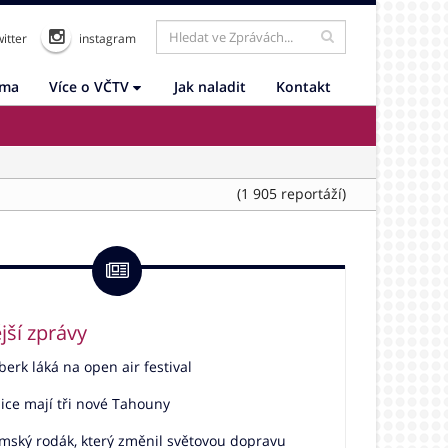
itter
instagram
ama
Více o VČTV
Jak naladit
Kontakt
(1 905 reportáží)
jší zprávy
rk láká na open air festival
ice mají tři nové Tahouny
mský rodák, který změnil světovou dopravu