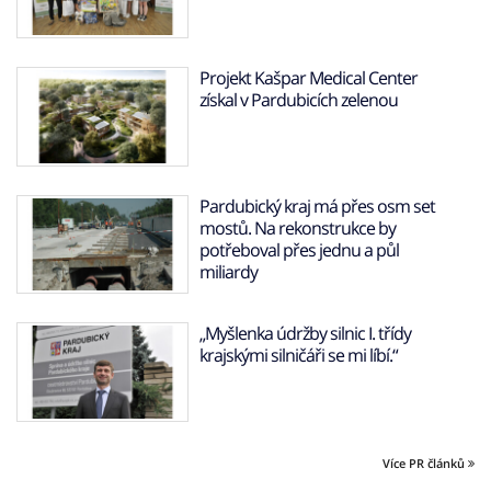
Projekt Kašpar Medical Center
získal v Pardubicích zelenou
Pardubický kraj má přes osm set
mostů. Na rekonstrukce by
potřeboval přes jednu a půl
miliardy
„Myšlenka údržby silnic I. třídy
krajskými silničáři se mi líbí.“
Více PR článků