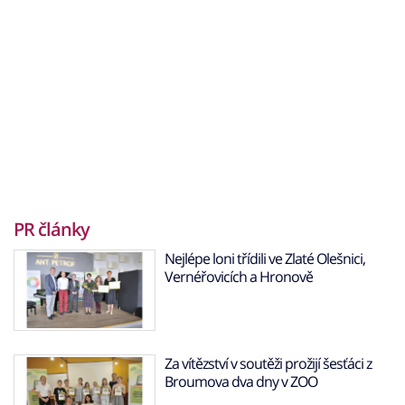
PR články
Nejlépe loni třídili ve Zlaté Olešnici,
Vernéřovicích a Hronově
Za vítězství v soutěži prožijí šesťáci z
Broumova dva dny v ZOO