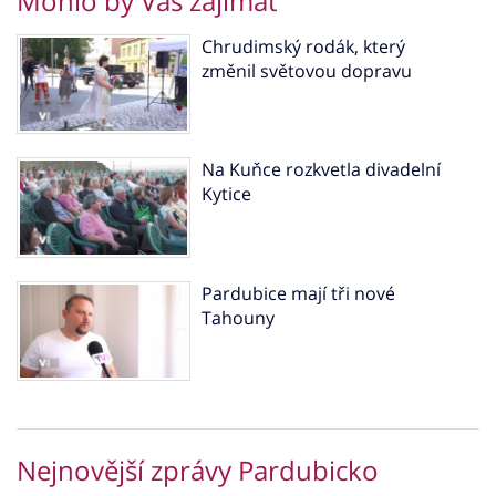
Mohlo by Vás zajímat
Chrudimský rodák, který
změnil světovou dopravu
Na Kuňce rozkvetla divadelní
Kytice
Pardubice mají tři nové
Tahouny
Nejnovější zprávy Pardubicko