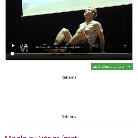
Stáh
Stáhnout video
Reklama
Reklama