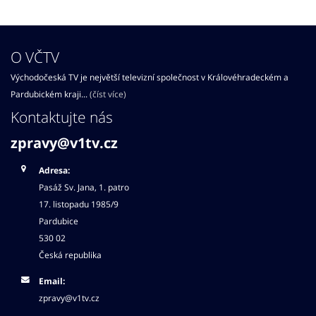
O VČTV
Východočeská TV je největší televizní společnost v Královéhradeckém a
Pardubickém kraji...
(číst více)
Kontaktujte nás
zpravy@v1tv.cz
Adresa:
Pasáž Sv. Jana, 1. patro
17. listopadu 1985/9
Pardubice
530 02
Česká republika
Email:
zpravy@v1tv.cz