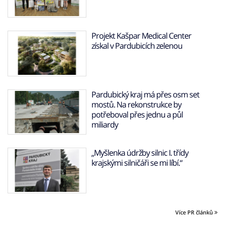
Projekt Kašpar Medical Center
získal v Pardubicích zelenou
Pardubický kraj má přes osm set
mostů. Na rekonstrukce by
potřeboval přes jednu a půl
miliardy
„Myšlenka údržby silnic I. třídy
krajskými silničáři se mi líbí.“
Více PR článků