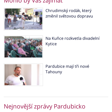
Mohlo by Vás zajímat
Chrudimský rodák, který
změnil světovou dopravu
Na Kuňce rozkvetla divadelní
Kytice
Pardubice mají tři nové
Tahouny
Nejnovější zprávy Pardubicko