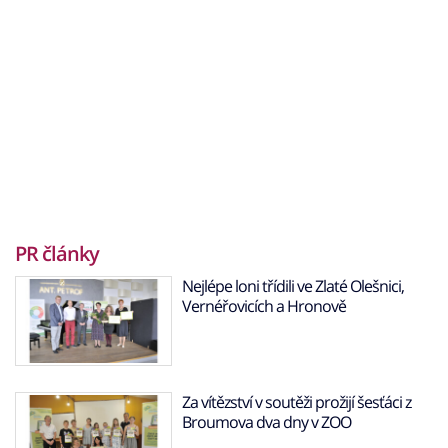
PR články
Nejlépe loni třídili ve Zlaté Olešnici,
Vernéřovicích a Hronově
Za vítězství v soutěži prožijí šesťáci z
Broumova dva dny v ZOO