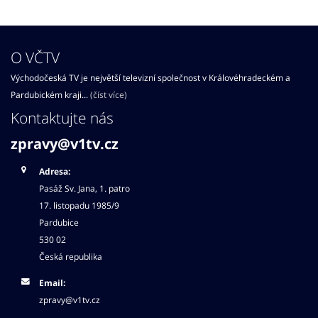
O VČTV
Východočeská TV je největší televizní společnost v Královéhradeckém a
Pardubickém kraji...
(číst více)
Kontaktujte nás
zpravy@v1tv.cz
Adresa:
Pasáž Sv. Jana, 1. patro
17. listopadu 1985/9
Pardubice
530 02
Česká republika
Email:
zpravy@v1tv.cz