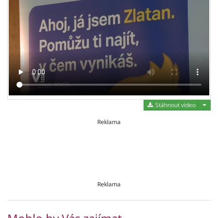
Stáh
Stáhnout video
Reklama
Reklama