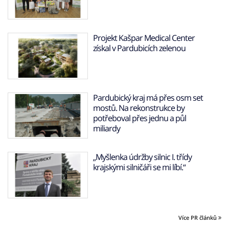
Projekt Kašpar Medical Center
získal v Pardubicích zelenou
Pardubický kraj má přes osm set
mostů. Na rekonstrukce by
potřeboval přes jednu a půl
miliardy
„Myšlenka údržby silnic I. třídy
krajskými silničáři se mi líbí.“
Více PR článků