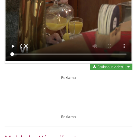
Stáh
Stáhnout video
Reklama
Reklama