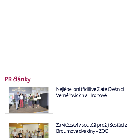
PR články
Nejlépe loni třídili ve Zlaté Olešnici,
Vernéřovicích a Hronově
Za vítězství v soutěži prožijí šesťáci z
Broumova dva dny v ZOO