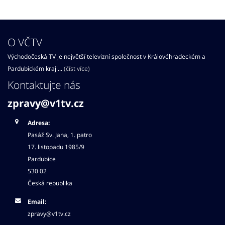
O VČTV
Východočeská TV je největší televizní společnost v Královéhradeckém a
Pardubickém kraji...
(číst více)
Kontaktujte nás
zpravy@v1tv.cz
Adresa:
Pasáž Sv. Jana, 1. patro
17. listopadu 1985/9
Pardubice
530 02
Česká republika
Email:
zpravy@v1tv.cz