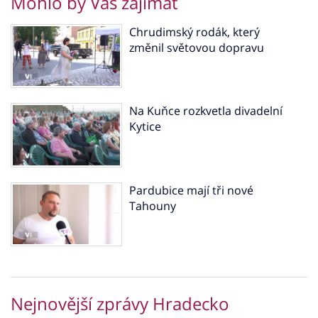
Mohlo by Vás zajímat
Chrudimský rodák, který
změnil světovou dopravu
Na Kuňce rozkvetla divadelní
Kytice
Pardubice mají tři nové
Tahouny
Nejnovější zprávy Hradecko