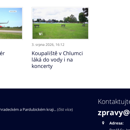
3. srpna 2026,
16:12
ér
Koupaliště v Chlumci
láká do vody i na
koncerty
Kontaktujt
éhradeckém a Pardubickém kraji...
(číst více)
zpravy@
Adresa: