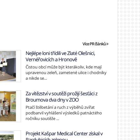
Více PR článků
Nejlépe loni třídili ve Zlaté Olešnici,
Vernéřovicích a Hronově
Čistou obcí může být kterákoliv, kde mají
upravenou zeleň, zametené ulice i chodníky
a nikde se...
Za vítězství v soutěži prožijí šesťáci z
Broumova dva dny v ZOO
Ptačí štěbetání a ruch z výběhů zvířat
podbarvil vyhlášení výsledků patnáctého
ročníku soutěže ...
Projekt Kašpar Medical Center získal v
Pardubicích zelenou