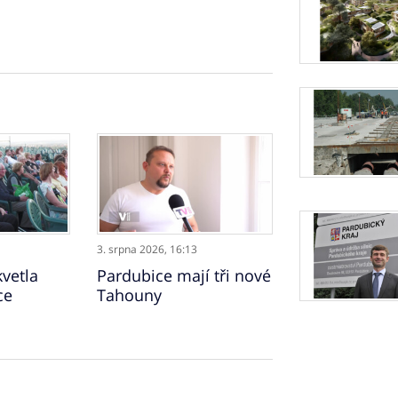
3. srpna 2026,
16:13
vetla
Pardubice mají tři nové
ce
Tahouny