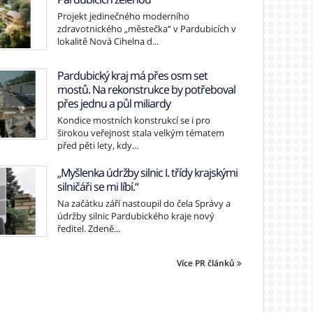
Projekt jedinečného moderního
zdravotnického „městečka“ v Pardubicích v
lokalitě Nová Cihelna d...
Pardubický kraj má přes osm set
mostů. Na rekonstrukce by potřeboval
přes jednu a půl miliardy
Kondice mostních konstrukcí se i pro
širokou veřejnost stala velkým tématem
před pěti lety, kdy...
„Myšlenka údržby silnic I. třídy krajskými
silničáři se mi líbí.“
Na začátku září nastoupil do čela Správy a
údržby silnic Pardubického kraje nový
ředitel. Zdeně...
Více PR článků