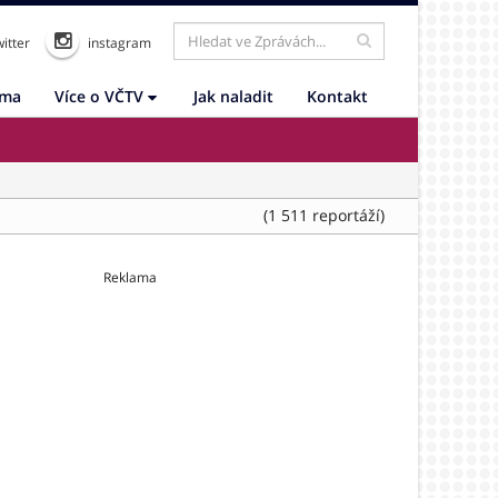
itter
instagram
ama
Více o VČTV
Jak naladit
Kontakt
(1 511 reportáží)
Reklama