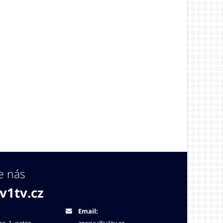
e nás
v1tv.cz
Email: