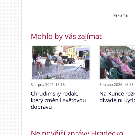
Reklama
Mohlo by Vás zajímat
3. srpna 2026,
16:13
3. srpna 2026,
16:13
Chrudimský rodák,
Na Kuňce rozk
který změnil světovou
divadelní Kyti
dopravu
Nejnovější zprávy Hradecko