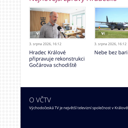
3. srpna 2026,
16:12
3. srpna 2026,
16:12
Hradec Králové
Nebe bez bari
připravuje rekonstrukci
Gočárova schodiště
O VČTV
Východočeská TV je největší televizní společnost v Králov