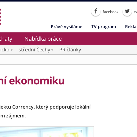
facebook
tw
Právě vysíláme
TV program
Rekl
chaty
Nabídka práce
icko
střední Čechy
PR články
tní ekonomiku
ektu Corrency, který podporuje lokální
kým zájmem.