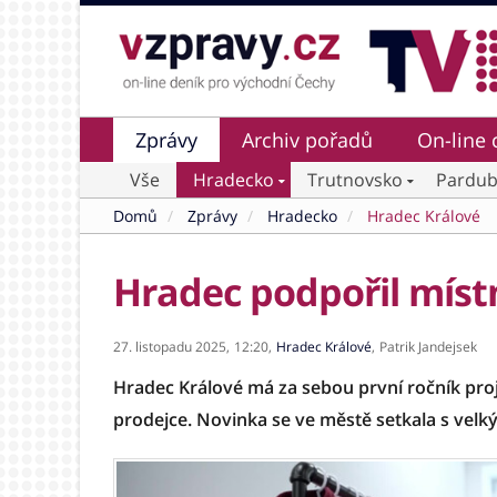
Zprávy
Archiv pořadů
On-line 
Vše
Hradecko
Trutnovsko
Pardub
Domů
Zprávy
Hradecko
Hradec Králové
Hradec podpořil mís
27. listopadu 2025,
12:20,
Hradec Králové
,
Patrik Jandejsek
Hradec Králové má za sebou první ročník proj
prodejce. Novinka se ve městě setkala s vel