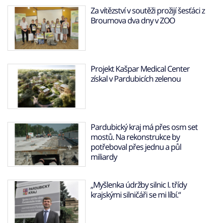
Za vítězství v soutěži prožijí šesťáci z
Broumova dva dny v ZOO
Projekt Kašpar Medical Center
získal v Pardubicích zelenou
Pardubický kraj má přes osm set
mostů. Na rekonstrukce by
potřeboval přes jednu a půl
miliardy
„Myšlenka údržby silnic I. třídy
krajskými silničáři se mi líbí.“