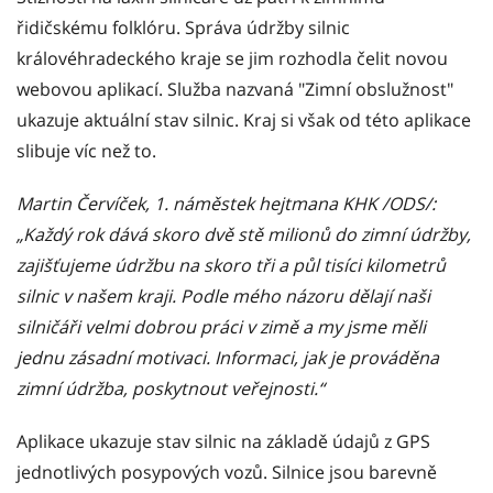
řidičskému folklóru. Správa údržby silnic
královéhradeckého kraje se jim rozhodla čelit novou
webovou aplikací. Služba nazvaná "Zimní obslužnost"
ukazuje aktuální stav silnic. Kraj si však od této aplikace
slibuje víc než to.
Martin Červíček, 1. náměstek hejtmana KHK /ODS/:
„Každý rok dává skoro dvě stě milionů do zimní údržby,
zajišťujeme údržbu na skoro tři a půl tisíci kilometrů
silnic v našem kraji. Podle mého názoru dělají naši
silničáři velmi dobrou práci v zimě a my jsme měli
jednu zásadní motivaci. Informaci, jak je prováděna
zimní údržba, poskytnout veřejnosti.“
Aplikace ukazuje stav silnic na základě údajů z GPS
jednotlivých posypových vozů. Silnice jsou barevně