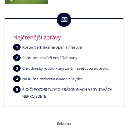
Nejčtenější zprávy
Košumberk láká na open air festival
Pardubice mají tři nové Tahouny
Chrudimský rodák, který změnil světovou dopravu
Na Kuňce rozkvetla divadelní Kytice
ŘIDIČI POZOR! TUDY O PRÁZDNINÁCH VE SVITAVÁCH
NEPROJEDETE
Reklama