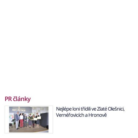
PR články
Nejlépe loni třídili ve Zlaté Olešnici,
Vernéřovicích a Hronově