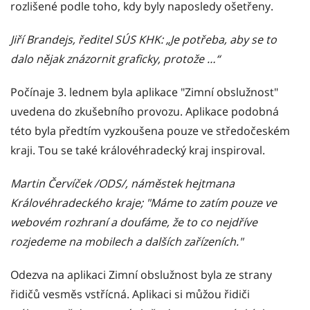
rozlišené podle toho, kdy byly naposledy ošetřeny.
Jiří Brandejs, ředitel SÚS KHK: „Je potřeba, aby se to
dalo nějak znázornit graficky, protože …“
Počínaje 3. lednem byla aplikace "Zimní obslužnost"
uvedena do zkušebního provozu. Aplikace podobná
této byla předtím vyzkoušena pouze ve středočeském
kraji. Tou se také královéhradecký kraj inspiroval.
Martin Červíček /ODS/, náměstek hejtmana
Královéhradeckého kraje; "Máme to zatím pouze ve
webovém rozhraní a doufáme, že to co nejdříve
rozjedeme na mobilech a dalších zařízeních."
Odezva na aplikaci Zimní obslužnost byla ze strany
řidičů vesměs vstřícná. Aplikaci si můžou řidiči