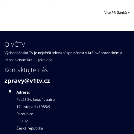
Více PR článků
O VČTV
Východočeská TV je největší televizní společnost v Královéhradeckém a
Pardubickém kraji...
(číst více)
Kontaktujte nás
zpravy@v1tv.cz
Adresa:
Pasáž Sv. Jana, 1. patro
17. listopadu 1985/9
Pardubice
530 02
Česká republika