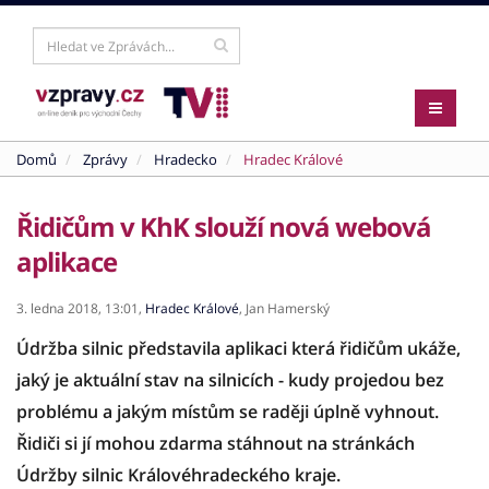
Domů
Zprávy
Hradecko
Hradec Králové
Řidičům v KhK slouží nová webová
aplikace
3. ledna 2018,
13:01,
Hradec Králové
,
Jan Hamerský
Údržba silnic představila aplikaci která řidičům ukáže,
jaký je aktuální stav na silnicích - kudy projedou bez
problému a jakým místům se raději úplně vyhnout.
Řidiči si jí mohou zdarma stáhnout na stránkách
Údržby silnic Královéhradeckého kraje.