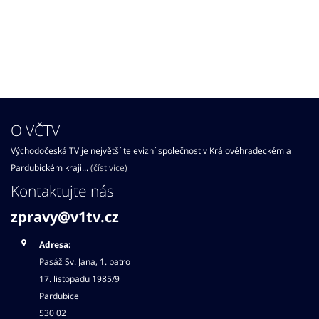
O VČTV
Východočeská TV je největší televizní společnost v Královéhradeckém a
Pardubickém kraji...
(číst více)
Kontaktujte nás
zpravy@v1tv.cz
Adresa:
Pasáž Sv. Jana, 1. patro
17. listopadu 1985/9
Pardubice
530 02