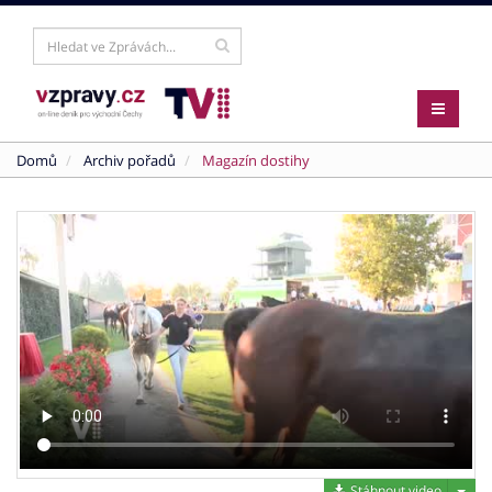
Domů
Archiv pořadů
Magazín dostihy
Stáh
Stáhnout video