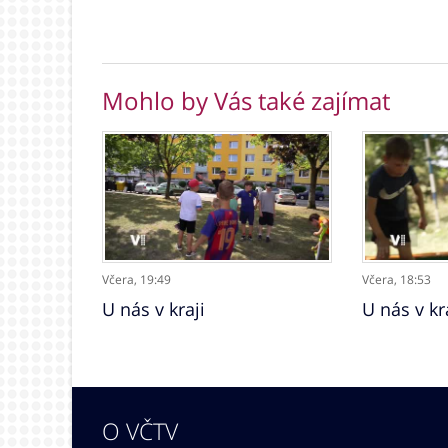
Mohlo by Vás také zajímat
Včera,
19:49
Včera,
18:53
U nás v kraji
U nás v kr
O VČTV