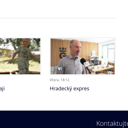
Včera,
18:12
aji
Hradecký expres
Kontaktujt