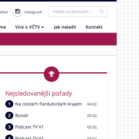
itter
instagram
ama
Více o VČTV
Jak naladit
Kontakt
Nejsledovanější pořady
Na cestách Pardubickým krajem
04.02.
Bulvár
05.02.
Podcast TV V1
05.02.
Podcast TV V1
04.02.