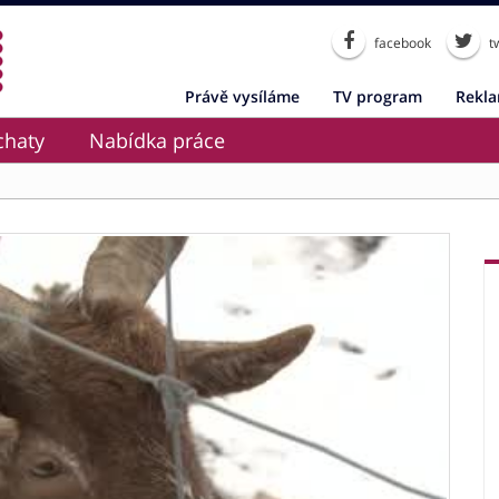
facebook
tw
Právě vysíláme
TV program
Rekl
chaty
Nabídka práce