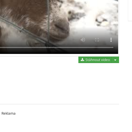
Stáhnout 
Stáhnout video
Reklama