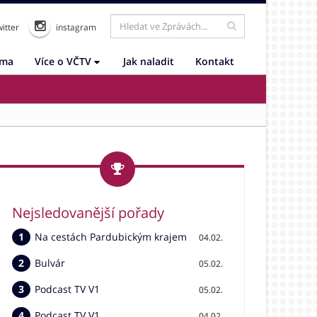
itter
instagram
ama
Více o VČTV
Jak naladit
Kontakt
Nejsledovanější pořady
Na cestách Pardubickým krajem
04.02.
Bulvár
05.02.
Podcast TV V1
05.02.
Podcast TV V1
04.02.