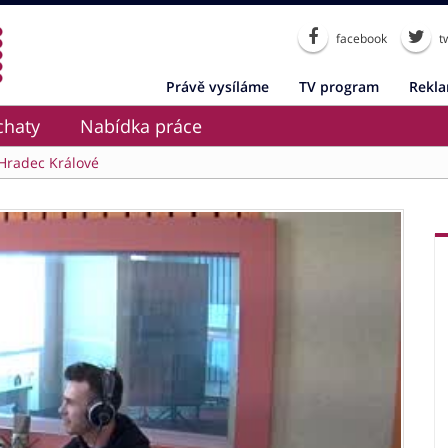
facebook
tw
Právě vysíláme
TV program
Rekl
chaty
Nabídka práce
Hradec Králové