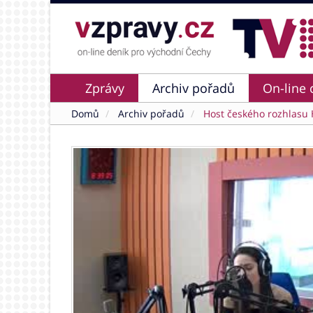
Zprávy
Archiv pořadů
On-line 
Domů
Archiv pořadů
Host českého rozhlasu 