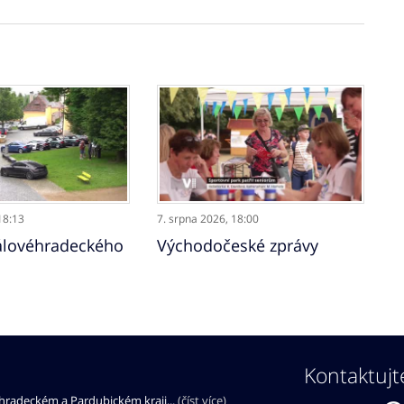
18:13
7. srpna 2026,
18:00
álovéhradeckého
Východočeské zprávy
Kontaktujt
éhradeckém a Pardubickém kraji...
(číst více)