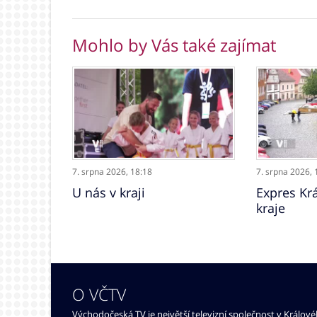
Mohlo by Vás také zajímat
7. srpna 2026,
18:18
7. srpna 2026,
U nás v kraji
Expres Kr
kraje
O VČTV
Východočeská TV je největší televizní společnost v Králov