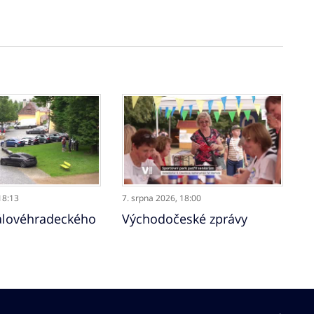
18:13
7. srpna 2026,
18:00
álovéhradeckého
Východočeské zprávy