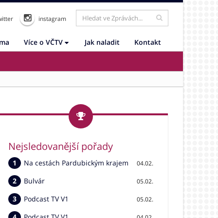
itter
instagram
ama
Více o VČTV
Jak naladit
Kontakt
Nejsledovanější pořady
Na cestách Pardubickým krajem
04.02.
Bulvár
05.02.
Podcast TV V1
05.02.
Podcast TV V1
04.02.