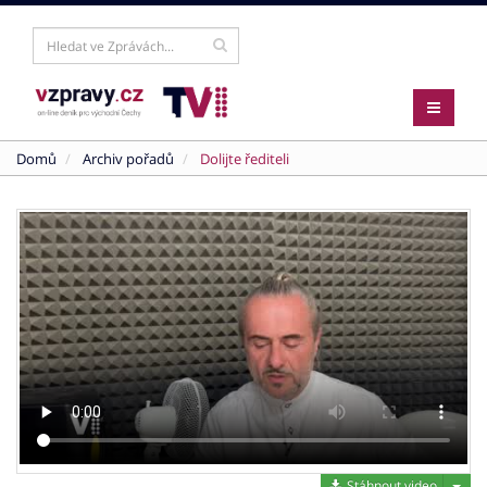
Domů
Archiv pořadů
Dolijte řediteli
Stáh
Stáhnout video