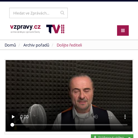
Domů
Archiv pořadů
Dolijte řediteli
Stáh
Stáhnout video