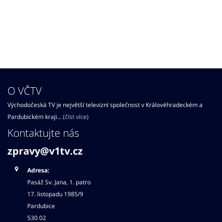
O VČTV
Východočeská TV je největší televizní společnost v Královéhradeckém a
Pardubickém kraji...
(číst více)
Kontaktujte nás
zpravy@v1tv.cz
Adresa:
Pasáž Sv. Jana, 1. patro
17. listopadu 1985/9
Pardubice
530 02