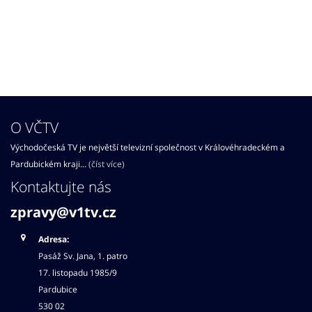
O VČTV
Východočeská TV je největší televizní společnost v Královéhradeckém a
Pardubickém kraji...
(číst více)
Kontaktujte nás
zpravy@v1tv.cz
Adresa:
Pasáž Sv. Jana, 1. patro
17. listopadu 1985/9
Pardubice
530 02