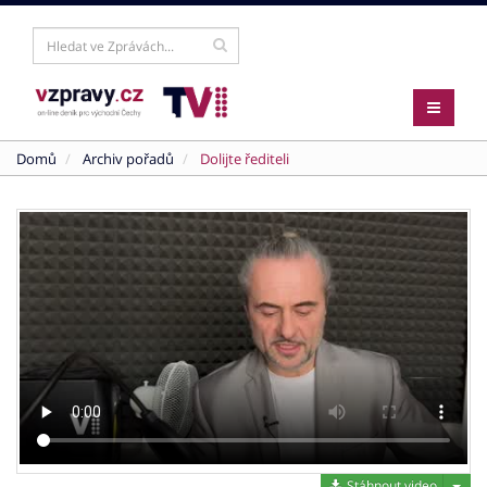
Domů
Archiv pořadů
Dolijte řediteli
Stáh
Stáhnout video