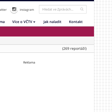
itter
instagram
ama
Více o VČTV
Jak naladit
Kontakt
(269 reportáží)
Reklama