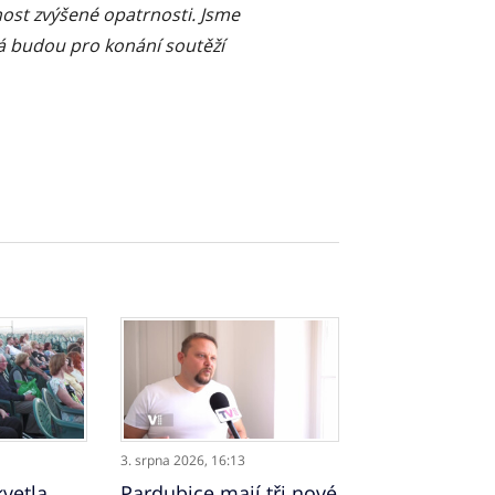
ost zvýšené opatrnosti. Jsme
rá budou pro konání soutěží
3. srpna 2026,
16:13
vetla
Pardubice mají tři nové