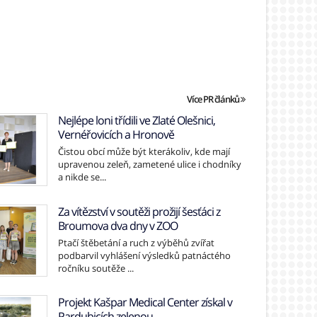
Více PR článků
Nejlépe loni třídili ve Zlaté Olešnici,
Vernéřovicích a Hronově
Čistou obcí může být kterákoliv, kde mají
upravenou zeleň, zametené ulice i chodníky
a nikde se...
Za vítězství v soutěži prožijí šesťáci z
Broumova dva dny v ZOO
Ptačí štěbetání a ruch z výběhů zvířat
podbarvil vyhlášení výsledků patnáctého
ročníku soutěže ...
Projekt Kašpar Medical Center získal v
Pardubicích zelenou