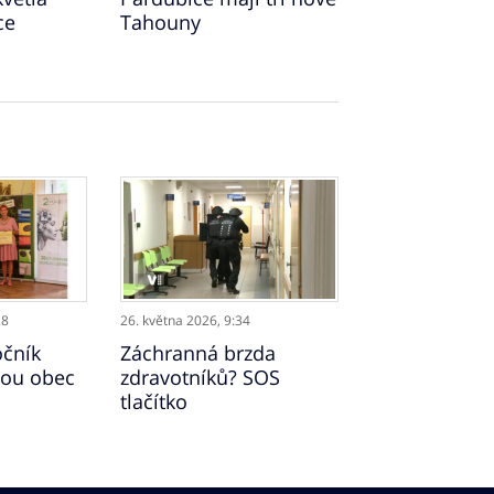
ce
Tahouny
28
26. května 2026,
9:34
očník
Záchranná brzda
tou obec
zdravotníků? SOS
tlačítko