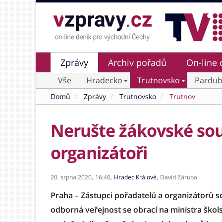
Zprávy
Archiv pořadů
On-line 
Vše
Hradecko
Trutnovsko
Pardub
Domů
Zprávy
Trutnovsko
Trutnov
Nerušte žákovské sou
organizátoři
20. srpna 2020,
16:40,
Hradec Králové
,
David Záruba
Praha – Zástupci pořadatelů a organizátorů sou
odborná veřejnost se obrací na ministra ško