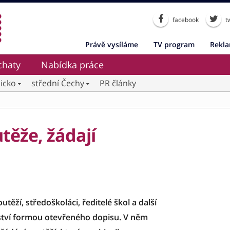
facebook
tw
Právě vysíláme
TV program
Rekl
chaty
Nabídka práce
icko
střední Čechy
PR články
těže, žádají
těží, středoškoláci, ředitelé škol a další
lství formou otevřeného dopisu. V něm