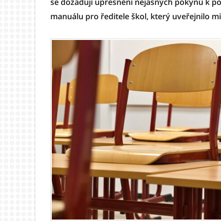
se dožadují upřesnění nejasných pokynů k poř
manuálu pro ředitele škol, který uveřejnilo mi