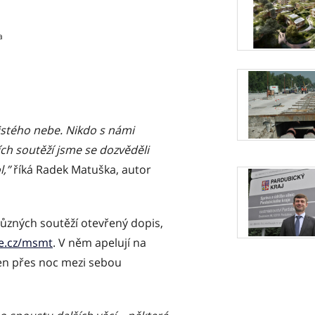
a
čistého nebe. Nikdo s námi
ch soutěží jsme se dozvěděli
l,”
říká Radek Matuška, autor
 různých soutěží otevřený dopis,
e.cz/msmt
. V něm apelují na
 Jen přes noc mezi sebou