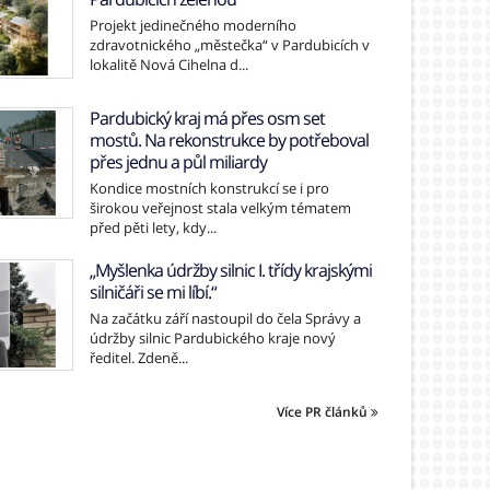
Projekt jedinečného moderního
zdravotnického „městečka“ v Pardubicích v
lokalitě Nová Cihelna d...
Pardubický kraj má přes osm set
mostů. Na rekonstrukce by potřeboval
přes jednu a půl miliardy
Kondice mostních konstrukcí se i pro
širokou veřejnost stala velkým tématem
před pěti lety, kdy...
„Myšlenka údržby silnic I. třídy krajskými
silničáři se mi líbí.“
Na začátku září nastoupil do čela Správy a
údržby silnic Pardubického kraje nový
ředitel. Zdeně...
Více PR článků