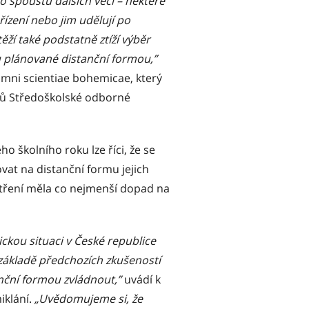
o spoustu dalších věcí – některé
řízení nebo jim udělují po
í také podstatně ztíží výběr
u plánované distanční formou,”
umni scientiae bohemicae, který
elů Středoškolské odborné
o školního roku lze říci, že se
ovat na distanční formu jejich
atření měla co nejmenší dopad na
ickou situaci v České republice
základě předchozích zkušeností
nční formou zvládnout,”
uvádí k
iklání.
„Uvědomujeme si, že