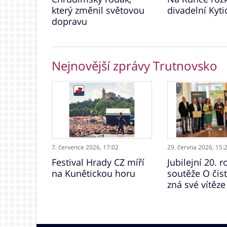
který změnil světovou
divadelní Kyti
dopravu
Nejnovější zprávy Trutnovsko
7. července 2026,
17:02
29. června 2026,
15:
Festival Hrady CZ míří
Jubilejní 20. r
na Kunětickou horu
soutěže O čis
zná své vítěze