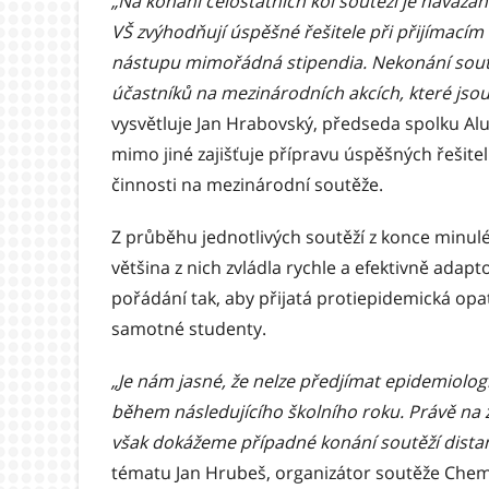
„Na konání celostátních kol soutěží je navázán
VŠ zvýhodňují úspěšné řešitele při přijímacím 
nástupu mimořádná stipendia. Nekonání soutěž
účastníků na mezinárodních akcích, které jso
vysvětluje Jan Hrabovský, předseda spolku Al
mimo jiné zajišťuje přípravu úspěšných řešit
činnosti na mezinárodní soutěže.
Z průběhu jednotlivých soutěží z konce minuléh
většina z nich zvládla rychle a efektivně adapt
pořádání tak, aby přijatá protiepidemická op
samotné studenty.
„Je nám jasné, že nelze předjímat epidemiolog
během následujícího školního roku. Právě na 
však dokážeme případné konání soutěží dista
tématu Jan Hrubeš, organizátor soutěže Chem