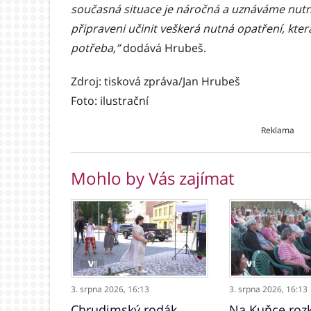
současná situace je náročná a uznáváme nutn
připraveni učinit veškerá nutná opatření, kte
potřeba,”
dodává Hrubeš.
Zdroj: tisková zpráva/Jan Hrubeš
Foto: ilustrační
Reklama
Mohlo by Vás zajímat
3. srpna 2026,
16:13
3. srpna 2026,
16:13
Chrudimský rodák,
Na Kuňce rozk