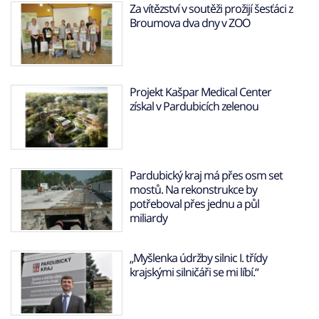
Za vítězství v soutěži prožijí šesťáci z
Broumova dva dny v ZOO
Projekt Kašpar Medical Center
získal v Pardubicích zelenou
Pardubický kraj má přes osm set
mostů. Na rekonstrukce by
potřeboval přes jednu a půl
miliardy
„Myšlenka údržby silnic I. třídy
krajskými silničáři se mi líbí.“