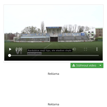
Stáh
Stáhnout video
Reklama
Reklama