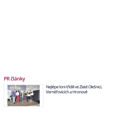
PR články
Nejlépe loni třídili ve Zlaté Olešnici,
Vernéřovicích a Hronově