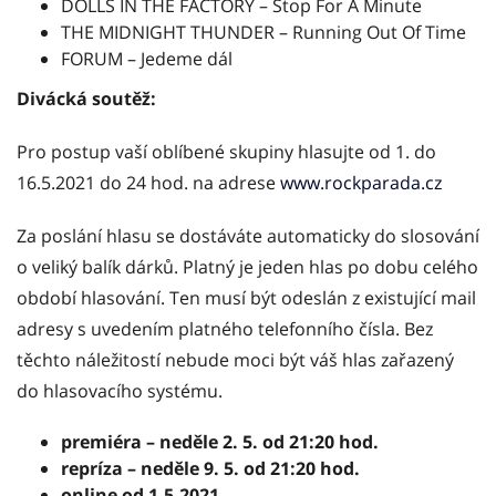
DOLLS IN THE FACTORY – Stop For A Minute
THE MIDNIGHT THUNDER – Running Out Of Time
FORUM – Jedeme dál
Divácká soutěž:
Pro postup vaší oblíbené skupiny hlasujte od 1. do
16.5.2021 do 24 hod. na adrese
www.rockparada.cz
Za poslání hlasu se dostáváte automaticky do slosování
o veliký balík dárků. Platný je jeden hlas po dobu celého
období hlasování. Ten musí být odeslán z existující mail
adresy s uvedením platného telefonního čísla. Bez
těchto náležitostí nebude moci být váš hlas zařazený
do hlasovacího systému.
premiéra – neděle 2. 5. od 21:20 hod.
repríza – neděle 9. 5. od 21:20 hod.
online
od 1.5.2021