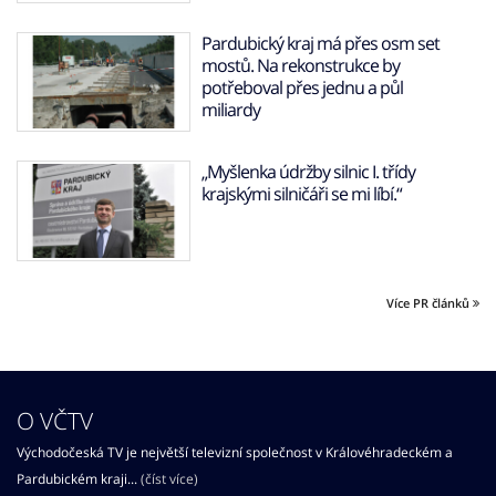
Pardubický kraj má přes osm set
mostů. Na rekonstrukce by
potřeboval přes jednu a půl
miliardy
„Myšlenka údržby silnic I. třídy
krajskými silničáři se mi líbí.“
Více PR článků
O VČTV
Východočeská TV je největší televizní společnost v Královéhradeckém a
Pardubickém kraji...
(číst více)