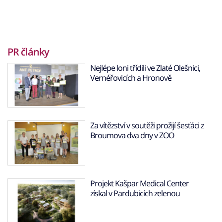
PR články
Nejlépe loni třídili ve Zlaté Olešnici,
Vernéřovicích a Hronově
Za vítězství v soutěži prožijí šesťáci z
Broumova dva dny v ZOO
Projekt Kašpar Medical Center
získal v Pardubicích zelenou