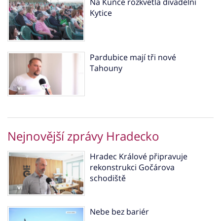
Na Kuňce rozkvetla divadelní
Kytice
Pardubice mají tři nové
Tahouny
Nejnovější zprávy Hradecko
Hradec Králové připravuje
rekonstrukci Gočárova
schodiště
Nebe bez bariér