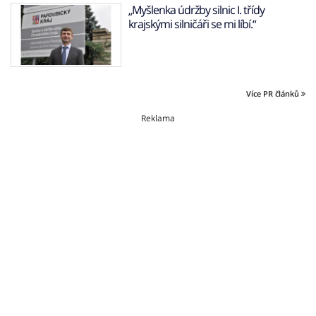
„Myšlenka údržby silnic I. třídy
krajskými silničáři se mi líbí.“
Více PR článků
Reklama