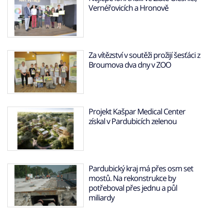
Vernéřovicích a Hronově
Za vítězství v soutěži prožijí šesťáci z
Broumova dva dny v ZOO
Projekt Kašpar Medical Center
získal v Pardubicích zelenou
Pardubický kraj má přes osm set
mostů. Na rekonstrukce by
potřeboval přes jednu a půl
miliardy