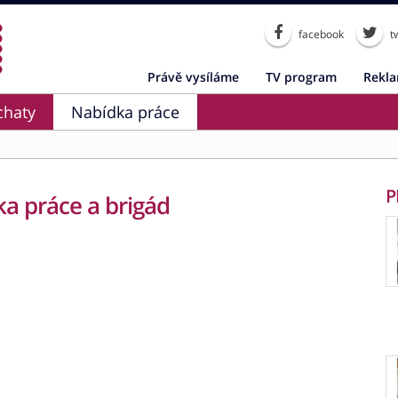
facebook
tw
Právě vysíláme
TV program
Rekl
chaty
Nabídka práce
P
a práce a brigád