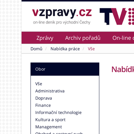
Zprávy
Archiv pořadů
On-line 
Domů
Nabídka práce
Vše
Nabídk
Obor
Vše
Administrativa
Doprava
Finance
Informační technologie
Kultura a sport
Management
Obchod a cestovní ruch