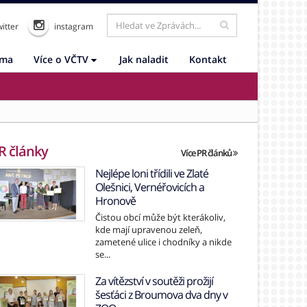
itter
instagram
ama
Více o VČTV
Jak naladit
Kontakt
R články
Více PR článků
Nejlépe loni třídili ve Zlaté
Olešnici, Vernéřovicích a
Hronově
Čistou obcí může být kterákoliv,
kde mají upravenou zeleň,
zametené ulice i chodníky a nikde
se...
Za vítězství v soutěži prožijí
šesťáci z Broumova dva dny v