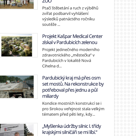
ZOO
Ptačí štěbetání a ruch z výběhů
zvířat podbarvil vyhlášení
výsledků patnáctého ročníku
soutěže ...
Projekt Kašpar Medical Center
získal v Pardubicích zelenou
Projekt jedinečného moderního
zdravotnického „městečka“ v
Pardubicích v lokalitě Nová
Cihelna d...
Pardubický kraj má přes osm
set mostů. Na rekonstrukce by
potřeboval přes jednu a půl
miliardy
Kondice mostních konstrukcí se i
pro širokou veřejnost stala velkým
tématem před pěti lety, kdy...
„Myšlenka údržby silnic I. třídy
krajskými silničáři se mi líbí.“