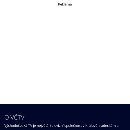
Reklama
O VČTV
Východočeská TV je největší televizní společnost v Královéhradeckém a