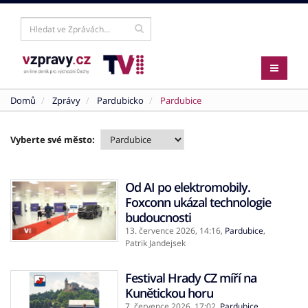
Domů
Zprávy
Pardubicko
Pardubice
Vyberte své město:
Od AI po elektromobily.
Foxconn ukázal technologie
budoucnosti
13. července 2026,
14:16
,
Pardubice
,
Patrik Jandejsek
Festival Hrady CZ míří na
Kunětickou horu
7. července 2026,
17:02
,
Pardubice
,