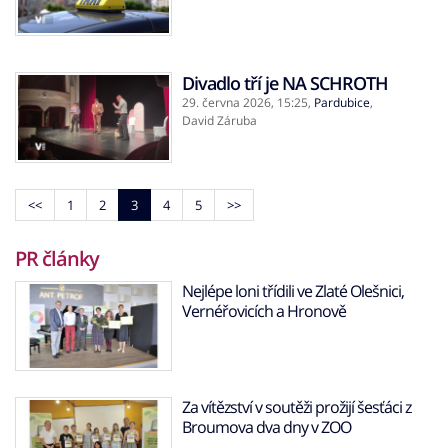
Divadlo tří je NA SCHROTH
29. června 2026,
15:25
,
Pardubice
,
David Záruba
<<
1
2
3
4
5
>>
PR články
Nejlépe loni třídili ve Zlaté Olešnici,
Vernéřovicích a Hronově
Za vítězství v soutěži prožijí šesťáci z
Broumova dva dny v ZOO