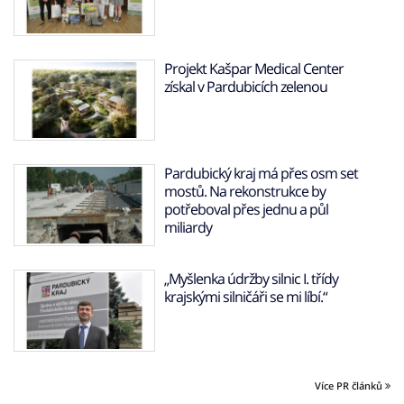
Projekt Kašpar Medical Center
získal v Pardubicích zelenou
Pardubický kraj má přes osm set
mostů. Na rekonstrukce by
potřeboval přes jednu a půl
miliardy
„Myšlenka údržby silnic I. třídy
krajskými silničáři se mi líbí.“
Více PR článků