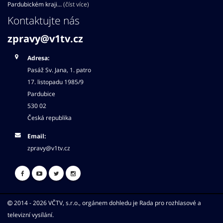
Pardubickém kraji...
(číst více)
Kontaktujte nás
zpravy@v1tv.cz
Adresa:
Pasáž Sv. Jana, 1. patro
17. listopadu 1985/9
Pardubice
530 02
Česká republika
Email:
zpravy@v1tv.cz
2014 - 2026 VČTV, s.r.o., orgánem dohledu je Rada pro rozhlasové a
televizní vysílání.