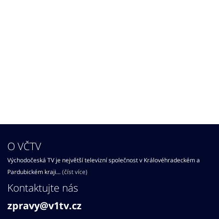
O VČTV
Východočeská TV je největší televizní společnost v Královéhradeckém a
Pardubickém kraji...
(číst více)
Kontaktujte nás
zpravy@v1tv.cz