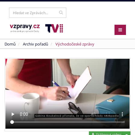
Domů
Archiv pořadů
Východočeské zprávy
Stáh
Stáhnout video