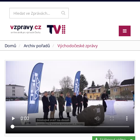
Domů
Archiv pořadů
Východočeské zprávy
Stáh
Stáhnout video