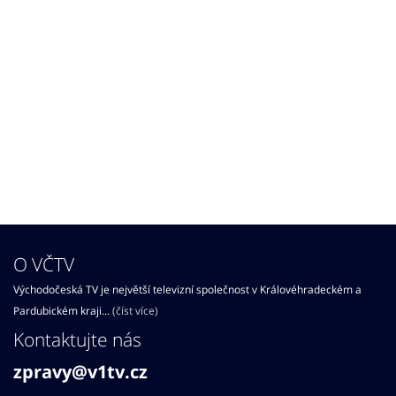
O VČTV
Východočeská TV je největší televizní společnost v Královéhradeckém a
Pardubickém kraji...
(číst více)
Kontaktujte nás
zpravy@v1tv.cz