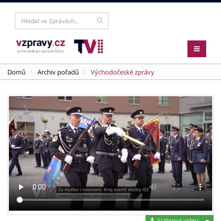
Domů
Archiv pořadů
Východočeské zprávy
Stáh
Stáhnout video