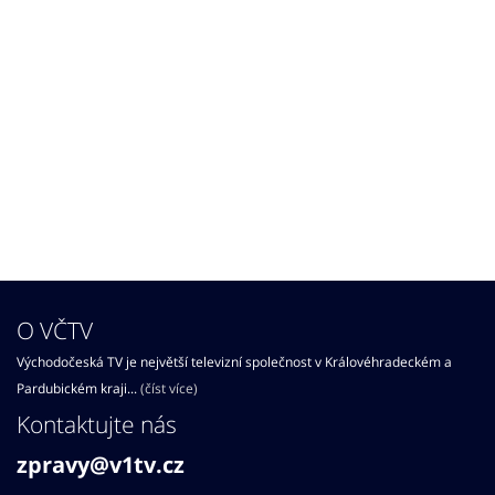
O VČTV
Východočeská TV je největší televizní společnost v Královéhradeckém a
Pardubickém kraji...
(číst více)
Kontaktujte nás
zpravy@v1tv.cz