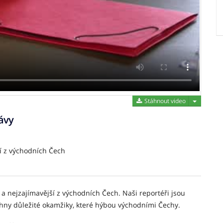
Stáhnout 
Stáhnout video
ávy
í z východních Čech
 a nejzajímavější z východních Čech. Naši reportéři jsou
chny důležité okamžiky, které hýbou východními Čechy.