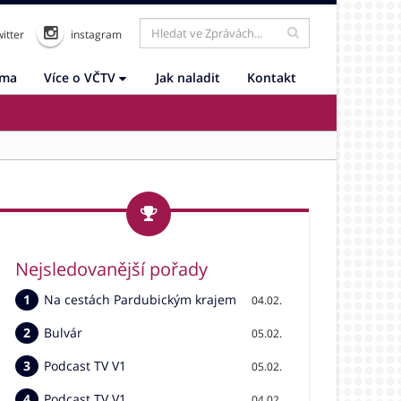
itter
instagram
ama
Více o VČTV
Jak naladit
Kontakt
Nejsledovanější pořady
Na cestách Pardubickým krajem
04.02.
Bulvár
05.02.
Podcast TV V1
05.02.
Podcast TV V1
04.02.