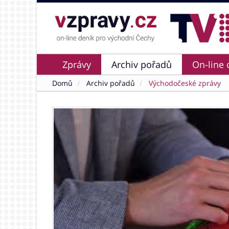
Zprávy
Archiv pořadů
On-line 
Domů
Archiv pořadů
Východočeské zprávy