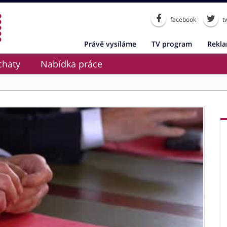
facebook
tw
Právě vysíláme
TV program
Rekl
chaty
Nabídka práce