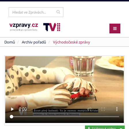
Domů
Archiv pořadů
Východočeské zprávy
Stáh
Stáhnout video