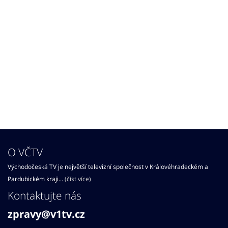
O VČTV
Východočeská TV je největší televizní společnost v Královéhradeckém a
Pardubickém kraji...
(číst více)
Kontaktujte nás
zpravy@v1tv.cz